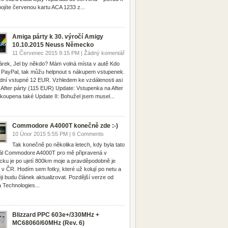
ipojíte červenou kartu ACA 1233 z...
Amiga párty k 30. výročí Amigy
10.10.2015 Neuss Německo
11 Červenec 2015 9:15 PM | Žádný komentář
rek, Jel by někdo? Mám volná místa v autě Kdo
PayPal, tak můžu helpnout s nákupem vstupenek.
dní vstupné 12 EUR. Vzhledem ke vzdálenosti asi
 After párty (115 EUR) Update: Vstupenka na After
 koupena také Update II: Bohužel jsem musel...
Commodore A4000T konečně zde :-)
10 Únor 2015 5:55 PM | 6 Comments
Tak konečně po několika letech, kdy byla tato
nál Commodore A4000T pro mě připravená v
ku je po ujetí 800km moje a pravděpodobně je
á v ČR. Hodím sem fotky, které už kolují po netu a
ji budu článek aktualizovat. Pozdější verze od
 Technologies...
Blizzard PPC 603e+/330MHz +
MC68060/60MHz (Rev. 6)