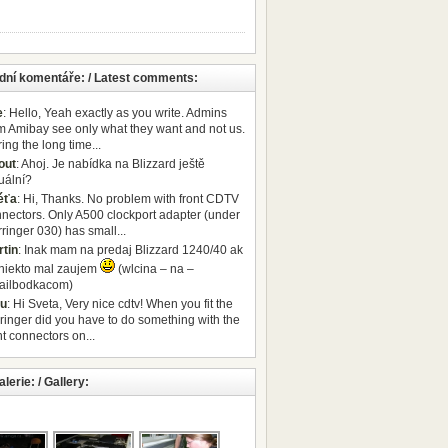
dní komentáře: / Latest comments:
e
: Hello, Yeah exactly as you write. Admins
m Amibay see only what they want and not us.
ing the long time...
out
: Ahoj. Je nabídka na Blizzard ještě
uální?
éťa
: Hi, Thanks. No problem with front CDTV
nectors. Only A500 clockport adapter (under
ringer 030) has small...
tin
: Inak mam na predaj Blizzard 1240/40 ak
niekto mal zaujem
(wlcina – na –
ailbodkacom)
ru
: Hi Sveta, Very nice cdtv! When you fit the
ringer did you have to do something with the
nt connectors on...
lerie: / Gallery: