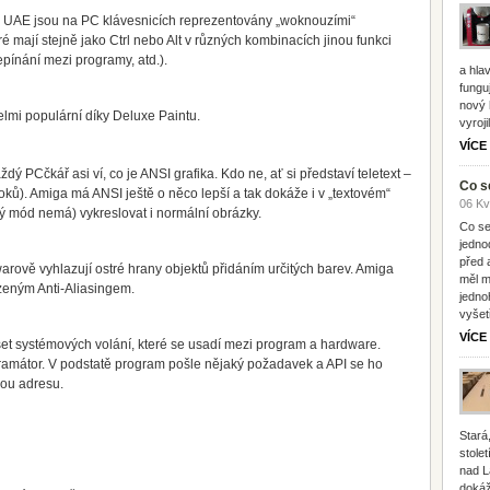
d UAE jsou na PC klávesnicích reprezentovány „woknouzími“
ré mají stejně jako Ctrl nebo Alt v různých kombinacích jinou funkci
epínání mezi programy, atd.).
a hlav
fungu
nový 
elmi populární díky Deluxe Paintu.
vyroji
VÍCE
dý PCčkář asi ví, co je ANSI grafika. Kdo ne, ať si představí teletext –
Co s
oků). Amiga má ANSI ještě o něco lepší a tak dokáže i v „textovém“
06 Kv
 mód nemá) vykreslovat i normální obrázky.
Co se
jedno
před 
arově vyhlazují ostré hrany objektů přidáním určitých barev. Amiga
měl m
ozeným Anti-Aliasingem.
jedno
vyšet
VÍCE
set systémových volání, které se usadí mezi program a hardware.
gramátor. V podstatě program pošle nějaký požadavek a API se ho
vou adresu.
Stará
stole
nad L
dokáž