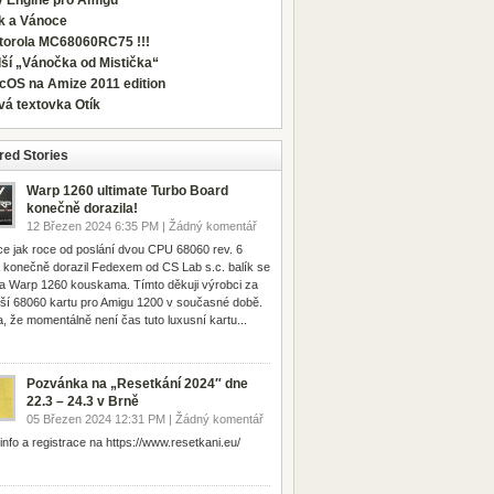
y Engine pro Amigu
ík a Vánoce
torola MC68060RC75 !!!
ší „Vánočka od Mistička“
cOS na Amize 2011 edition
vá textovka Otík
red Stories
Warp 1260 ultimate Turbo Board
konečně dorazila!
12 Březen 2024 6:35 PM | Žádný komentář
ce jak roce od poslání dvou CPU 68060 rev. 6
 konečně dorazil Fedexem od CS Lab s.c. balík se
 Warp 1260 kouskama. Tímto děkuji výrobci za
pší 68060 kartu pro Amigu 1200 v současné době.
, že momentálně není čas tuto luxusní kartu...
Pozvánka na „Resetkání 2024″ dne
22.3 – 24.3 v Brně
05 Březen 2024 12:31 PM | Žádný komentář
 info a registrace na https://www.resetkani.eu/