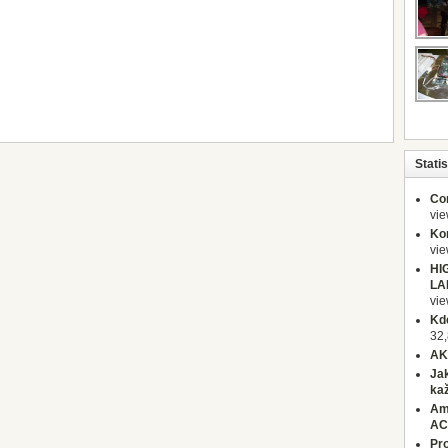
Statis
Co
vi
Kon
vi
HI
LA
vi
Kd
32,
AK
Jak
ka
Ami
AC
Pr