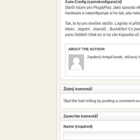
Auto-Config (samokonfigurační)
Starší název pro Plug&Play. Jako spousta vě
hardware a nakonfiguruje si ho tak, aby neko
Tak, to by pro dnešek stačilo. Logicky si pří
blbec…bigotní…blamáž…Buchtičko! Co jsem ř
panu řediteli! Však on si na vás Kapavka už p
ABOUT THE AUTHOR
Zapálený AmigaFanatik, občasný t
Žádný komentář
Start the ball rolling by posting a comment on t
Zanechte komentář
Name (required)