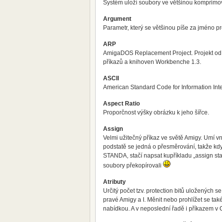
Systém uloží soubory ve většinou komprim
Argument
Parametr, který se většinou píše za jméno p
ARP
AmigaDOS Replacement Project. Projekt od C
příkazů a knihoven Workbenche 1.3.
ASCII
American Standard Code for Information Int
Aspect Ratio
Proporčnost výšky obrázku k jeho šířce.
Assign
Velmi užitečný příkaz ve světě Amigy. Umí vnu
podstatě se jedná o přesměrování, takže kd
STANDA, stačí napsat kupříkladu „assign sta
soubory překopírovali
Atributy
Určitý počet tzv. protection bitů uložených 
pravé Amigy a I. Měnit nebo prohlížet se tak
nabídkou. A v neposlední řadě i příkazem v 