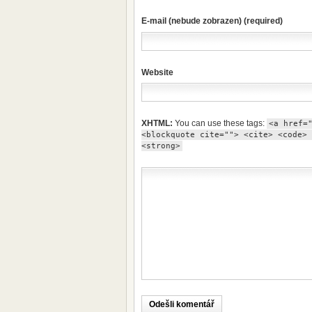
E-mail (nebude zobrazen) (required)
Website
XHTML:
You can use these tags:
<a href=
<blockquote cite=""> <cite> <code> 
<strong>