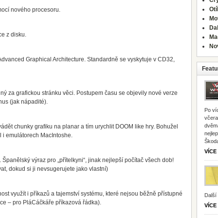
Cr
Ot
omocí nového procesoru.
Mo
Dal
ce z disku.
Ma
No
dvanced Graphical Architecture. Standardně se vyskytuje v CD32,
Featu
ý za grafickou stránku věci. Postupem času se objevily nové verze
us (jak nápadité).
Po ví
včera
dvěma
vádět chunky grafiku na planar a tím urychlit DOOM like hry. Bohužel
nejle
l i emulátorech MacIntoshe.
Škoda
VÍCE
Španělský výraz pro „přítelkyni“, jinak nejlepší počítač všech dob!
at, dokud si ji nevsugerujete jako vlastní)
t využít i příkazů a tajemství systému, které nejsou běžně přístupné
Další
ace – pro PláCáčkáře příkazová řádka).
VÍCE