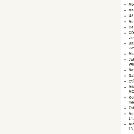
Mo
Ma
Už 
Am
Čes
CD3
vi
Ul
vi
Ma
Jak
Wi
Na
Dal
Ot
Bl
MC
Kde
má
Zah
Am
14,
ARO
13,