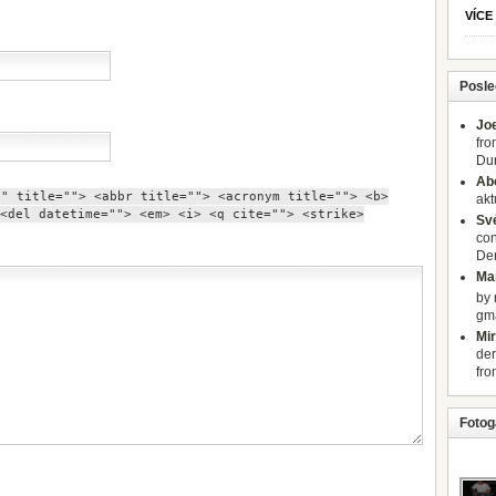
VÍCE
Posle
Jo
fro
Dur
Ab
"" title=""> <abbr title=""> <acronym title=""> <b>
akt
<del datetime=""> <em> <i> <q cite=""> <strike>
Sv
con
Der
Mar
by 
gm
Mi
der
fro
Fotoga