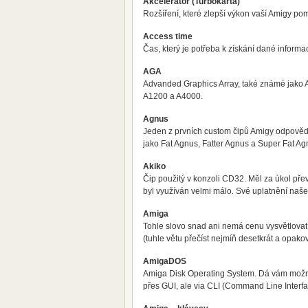
Akcelerátor (Turbokarta)
Rozšíření, které zlepší výkon vaší Amigy p
Access time
Čas, který je potřeba k získání dané informa
AGA
Advanded Graphics Array, také známé jako A
A1200 a A4000.
Agnus
Jeden z prvních custom čipů Amigy odpovědn
jako Fat Agnus, Fatter Agnus a Super Fat Agn
Akiko
Čip použitý v konzoli CD32. Měl za úkol pře
byl využíván velmi málo. Své uplatnění naše
Amiga
Tohle slovo snad ani nemá cenu vysvětlovat. 
(tuhle větu přečíst nejmíň desetkrát a opakov
AmigaDOS
Amiga Disk Operating System. Dá vám možnos
přes GUI, ale via CLI (Command Line Interf