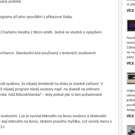
ované podobě.
ní př
VÍCE
rogramu při jeho spouštění z příkazové řádky.
harlieho Heatha z Micro-smith. Jedná se vlastně o vylepšení
Nazdá
nemá 
Zákla
ne na
erchance. Standardní kód používaný v textových souborech.
párty
VÍCE
tit systému, že nějaký direktorář na disku je vlastně zařízení. V
yž nějaký program hledá soubory např. na disketě se jménem
origi
nda: hdd:/blbosti/standa/“ – tedy pokud jste si tam požadované
němec
jedin
pozdě
Amiga
se souborem. Lze je vyvolat kliknutím na ikonu souboru a stisknutím
VÍCE
é dají kliknutím na ikonu, stiskem pravého myšítka, což vyvolá menu s
CLI.