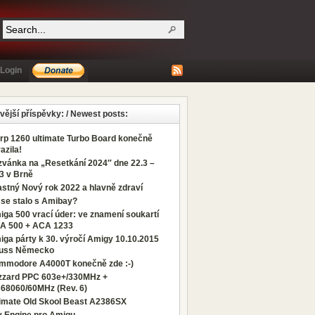
Login
vější příspěvky: / Newest posts:
rp 1260 ultimate Turbo Board konečně
azila!
zvánka na „Resetkání 2024″ dne 22.3 –
3 v Brně
stný Nový rok 2022 a hlavně zdraví
 se stalo s Amibay?
ga 500 vrací úder: ve znamení soukartí
A 500 + ACA 1233
ga párty k 30. výročí Amigy 10.10.2015
uss Německo
mmodore A4000T konečně zde :-)
izzard PPC 603e+/330MHz +
68060/60MHz (Rev. 6)
timate Old Skool Beast A2386SX