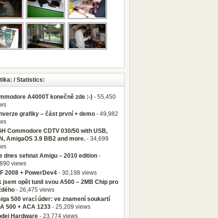
tika: / Statistics:
mmodore A4000T konečně zde :-)
- 55,450
ews
verze grafiky – část první + demo
- 49,982
ews
GH Commodore CDTV 030/50 with USB,
N, AmigaOS 3.9 BB2 and more.
- 34,699
ews
e dnes sehnat Amigu – 2010 edition
-
890 views
F 2008 + PowerDev4
- 30,198 views
 jsem opět tunil svou A500 – 2MB Chip pro
ždého
- 26,475 views
ga 500 vrací úder: ve znamení soukartí
A 500 + ACA 1233
- 25,209 views
odej Hardware
- 23,774 views