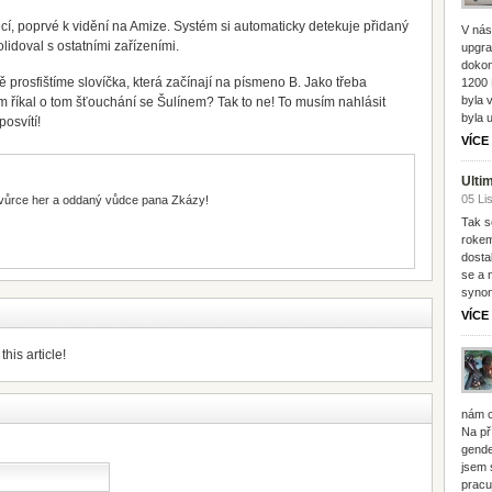
cí, poprvé k vidění na Amize. Systém si automaticky detekuje přidaný
V nás
lidoval s ostatními zařízeními.
upgra
dokon
stě prosfištíme slovíčka, která začínají na písmeno B. Jako třeba
1200 
byla 
íkal o tom šťouchání se Šulínem? Tak to ne! To musím nahlásit
byla 
osvítí!
VÍCE
Ulti
05 Li
vůrce her a oddaný vůdce pana Zkázy!
Tak s
rokem
dosta
se a 
synon
VÍCE
his article!
nám c
Na př
gende
jsem 
pracu