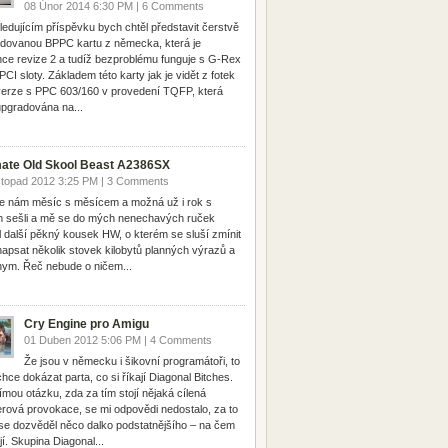
08 Únor 2014 6:30 PM | 6 Comments
ledujícím příspěvku bych chtěl představit čerstvě
dovanou BPPC kartu z německa, která je
ce revize 2 a tudíž bezproblému funguje s G-Rex
PCI sloty. Základem této karty jak je vidět z fotek
verze s PPC 603/160 v provedení TQFP, která
upgradována na...
mate Old Skool Beast A2386SX
stopad 2012 3:25 PM | 3 Comments
e nám měsíc s měsícem a možná už i rok s
 sešli a mě se do mých nenechavých ruček
l další pěkný kousek HW, o kterém se sluší zmínit
napsat několik stovek kilobytů planných výrazů a
ym. Řeč nebude o ničem...
Cry Engine pro Amigu
01 Duben 2012 5:06 PM | 4 Comments
Že jsou v německu i šikovní programátoři, to
hce dokázat parta, co si říkají Diagonal Bitches.
ímou otázku, zda za tím stojí nějaká cílená
rová provokace, se mi odpovědi nedostalo, za to
se dozvěděl něco dalko podstatnějšího – na čem
jí. Skupina Diagonal...