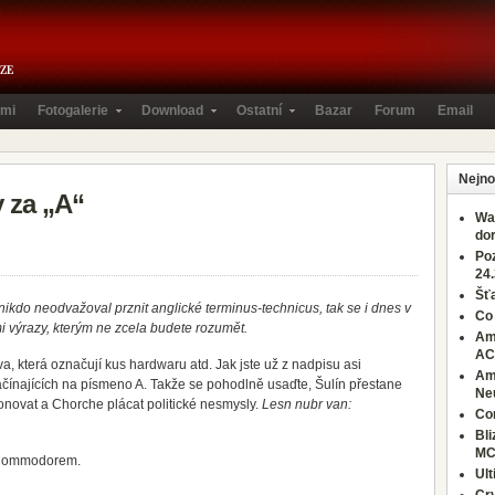
mi
Fotogalerie
Download
Ostatní
Bazar
Forum
Email
Nejno
 za „A“
Wa
dor
Po
24.
Šťa
ikdo neodvažoval prznit anglické terminus-technicus, tak se i dnes v
Co
i výrazy, kterým ne zcela budete rozumět.
Ami
AC
ova, která označují kus hardwaru atd. Jak jste už z nadpisu asi
Ami
ačínajících na písmeno A. Takže se pohodlně usaďte, Šulín přestane
Ne
fonovat a Chorche plácat politické nesmysly.
Lesn nubr van:
Co
Bl
MC
 Commodorem.
Ul