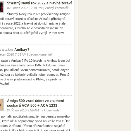
Šťastný Nový rok 2022 a hlavně zdraví
02 Leden 2022 12:19 PM | Žádný komentář
Šťastný Nový rok 2022 pro všechny Amigisti
ně zdraví, které je důležité. Ať naše přítelkyně
jí i v roce 2022 a hlavně ať do nich máme stále
hardware, kterého se v posledních měsících
lo docela dost a určitě ještě vyrojí i v tom new...
e stalo s Amibay?
ěten 2020 7:53 AM | Jeden komentář
 stalo s Amibay? Po 10 letech na Amibay jsem byl
duše účelově vyhozen – BAN! Nikdo se mnou
ani po udělení BANu nekomunikoval, natož abych
ožnost se jakkoliv vyjádřit nebo reagovat. Prostě
ho dne mi přišlo jen jedno PMko, že probíhá
řování...
Amiga 500 vrací úder: ve znamení
soukartí ACA 500 + ACA 1233
24 Říjen 2015 9:59 AM | 7 Comments
, pomalá, použitelná snad jen na dema z minulého
tí, která už si napamatuje snad ani vaše teta z Ústí
abem. A přesto. Přesto přezevšechno se ještě
e stará žlutá lejdy roparádit do červena – pokud k