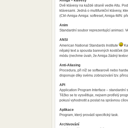
Amiga – klávesy
Dvě klávesy na každé straně vedle Altu. Po
klávesami. Jedná o multifunkční klávesy, kte
(Ctrl-Amiga-Amiga: softreset, Amiga-M/N: př
Anim
Standardní soubor reprezentující animaci. V
ANSI
American National Standards Institute
Kaž
nějaký text a spousta barevných kostiček (bl
módu (nechme úvah, že Amiga žádný textový
Anti-Aliasing
Procedura, při níž se softwarově nebo hardw
disponuje díky svému zobrazování tzv. přir
API
Application Program Interface – standardní 
Těžko se to vysvětluje, nejsem protřelý pro
pokusí vyhodnotit a poslat na správnou cílo
Aplikace
Program, který provádí specifický task.
Archivování