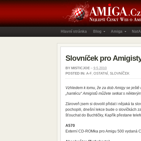
Hlavní stránka
Blog
Amiga
NatA
Slovníček pro Amigisty
BY
MISTICJOE
–
9.5.2010
POSTED IN:
A-F
,
OSTATNÍ
,
SLOVNÍČEK
Vzhledem k tomu, že za dob Amigy se ještě n
„hantécu“ Amigistů můžete setkat s některým
Zároveň jsem si dovolil přidat i nějaká ta sl
pochopili, dnešní lekce bude o slovíčkách z
šťouchat do Buchtičky, Kapřík přestane tele
A570
Externí CD-ROMka pro Amigu 500 vydaná