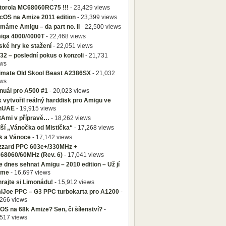
torola MC68060RC75 !!!
- 23,429 views
cOS na Amize 2011 edition
- 23,399 views
máme Amigu – da part no. II
- 22,500 views
iga 4000/4000T
- 22,468 views
ké hry ke stažení
- 22,051 views
2 – poslední pokus o konzoli
- 21,731
ews
timate Old Skool Beast A2386SX
- 21,032
ews
nuál pro A500 #1
- 20,023 views
 vytvořil reálný harddisk pro Amigu ve
nUAE
- 19,915 views
tAmi v přípravě…
- 18,262 views
ší „Vánočka od Mistička“
- 17,268 views
ík a Vánoce
- 17,142 views
izzard PPC 603e+/330MHz +
68060/60MHz (Rev. 6)
- 17,041 views
 dnes sehnat Amigu – 2010 edition – Už jí
me
- 16,697 views
rajte si Limonádu!
- 15,912 views
iJoe PPC – G3 PPC turbokarta pro A1200
-
266 views
S na 68k Amize? Sen, či šílenství?
-
517 views