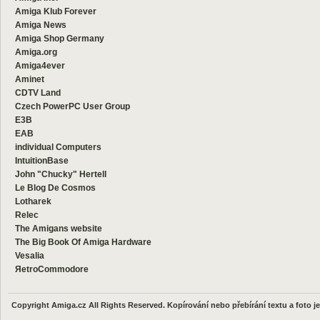
Amiga Klub Forever
Amiga News
Amiga Shop Germany
Amiga.org
Amiga4ever
Aminet
CDTV Land
Czech PowerPC User Group
E3B
EAB
individual Computers
IntuitionBase
John "Chucky" Hertell
Le Blog De Cosmos
Lotharek
Relec
The Amigans website
The Big Book Of Amiga Hardware
Vesalia
ЯetroCommodore
Copyright Amiga.cz All Rights Reserved. Kopírování nebo přebírání textu a foto