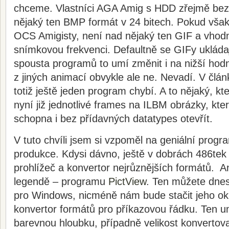
chceme. Vlastníci AGA Amig s HDD zřejmě bez 
nějaký ten BMP formát v 24 bitech. Pokud však
OCS Amigisty, není nad nějaký ten GIF a vhod
snímkovou frekvenci. Defaultně se GIFy ukládaj
spousta programů to umí změnit i na nižší hod
z jiných animací obvykle ale ne. Nevadí. V člá
totiž ještě jeden program chybí. A to nějaký, k
nyní již jednotlivé frames na ILBM obrázky, kt
schopna i bez přídavných datatypes otevřít.
V tuto chvíli jsem si vzpoměl na geniální progr
produkce. Kdysi dávno, ještě v dobrách 486tek m
prohlížeč a konvertor nejrůznějších formátů. A
legendě – programu
PictView
. Ten můžete dnes
pro Windows, nicméně nám bude stačit jeho ok
konvertor formátů pro příkazovou řádku. Ten um
barevnou hloubku, případně velikost konvertov