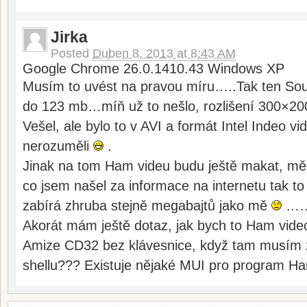
Jirka
Posted
Duben 8, 2013 at 8:43 AM
Google Chrome 26.0.1410.43 Windows XP
Musím to uvést na pravou míru…..Tak ten Sou
do 123 mb…míň už to nešlo, rozlišení 300×
Vešel, ale bylo to v AVI a formát Intel Indeo vi
nerozuměli
.
Jinak na tom Ham videu budu ještě makat, mě 
co jsem našel za informace na internetu tak 
zabírá zhruba stejně megabajtů jako mě
…
Akorát mám ještě dotaz, jak bych to Ham video
Amize CD32 bez klávesnice, když tam musím 
shellu??? Existuje nějaké MUI pro program 