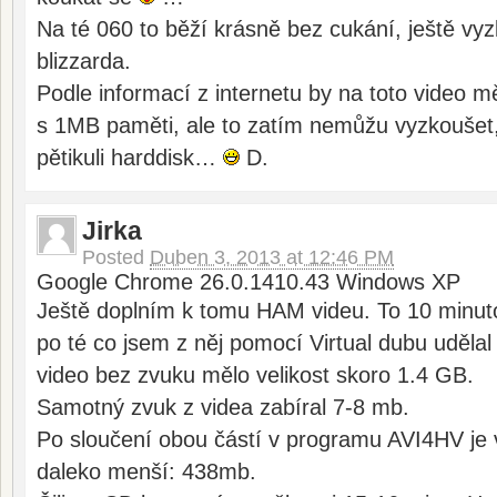
Na té 060 to běží krásně bez cukání, ještě v
blizzarda.
Podle informací z internetu by na toto video mě
s 1MB paměti, ale to zatím nemůžu vyzkoušet,
pětikuli harddisk…
D.
Jirka
Posted
Duben 3, 2013 at 12:46 PM
Google Chrome 26.0.1410.43 Windows XP
Ještě doplním k tomu HAM videu. To 10 minuto
po té co jsem z něj pomocí Virtual dubu uděl
video bez zvuku mělo velikost skoro 1.4 GB.
Samotný zvuk z videa zabíral 7-8 mb.
Po sloučení obou částí v programu AVI4HV je v
daleko menší: 438mb.