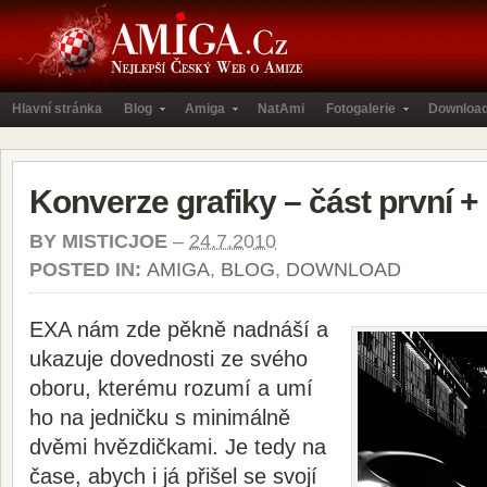
Hlavní stránka
Blog
Amiga
NatAmi
Fotogalerie
Downloa
Konverze grafiky – část první 
BY
MISTICJOE
–
24.7.2010
POSTED IN:
AMIGA
,
BLOG
,
DOWNLOAD
EXA nám zde pěkně nadnáší a
ukazuje dovednosti ze svého
oboru, kterému rozumí a umí
ho na jedničku s minimálně
dvěmi hvězdičkami. Je tedy na
čase, abych i já přišel se svojí