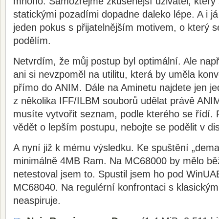
mnoho. Samozřejmě zkušenější uživatel, který s
statickými pozadími dopadne daleko lépe. A i já
jeden pokus s přijatelnějším motivem, o který
podělím.
Netvrdím, že můj postup byl optimální. Ale nap
ani si nevzpoměl na utilitu, která by uměla kon
přímo do ANIM. Dále na Aminetu najdete jen je
z několika IFF/ILBM souborů udělat právě ANIM
musíte vytvořit seznam, podle kterého se řídí.
vědět o lepším postupu, nebojte se podělit v d
A nyní již k mému výsledku. Ke spuštění „dema
minimálně 4MB Ram. Na MC68000 by mělo běže
netestoval jsem to. Spustil jsem ho pod WinU
MC68040. Na regulérní konfrontaci s klasick
neaspiruje.