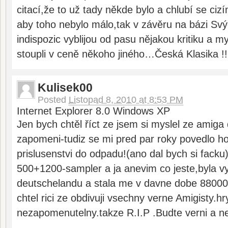
citací,že to už tady někde bylo a chlubí se ci
aby toho nebylo málo,tak v závěru na bázi S
indispozic vyblijou od pasu nějakou kritiku a my
stoupli v ceně někoho jiného…Česká Klasika !!
Kulisek00
Posted
Listopad 8, 2010 at 8:53 PM
Internet Explorer 8.0 Windows XP
Jen bych chtěl říct ze jsem si myslel ze amig
zapomeni-tudiz se mi pred par roky povedlo h
prislusenstvi do odpadu!(ano dal bych si fack
500+1200-sampler a ja anevim co jeste,byla v
deutschelandu a stala me v davne dobe 88000
chtel rici ze obdivuji vsechny verne Amigisty.hry
nezapomenutelny.takze R.I.P .Budte verni a ne 