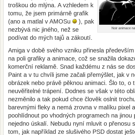
troškou do mlýna. A vzhledem k
tomu, že jsem primárně grafik
(ano a matlal v AMOSu
), pak
nezbývá nic jiného, než se
Noir animace na
podívat do mých tajů a zákoutí.
Amiga v době svého vzniku přinesla především
na poli grafiky a animace, což se snažila doka
komerční reklamě. Snad každému z nás se dos
Paint a v tu chvíli jsme začali přemýšlet, jak v
obrázek nebo právě pěknou animaci. Šlo to, o t
neuvěřitelné trápení. Dodnes se však v této obl
nezměnilo a tak pokud chce člověk oslnit trochu
barevnými fleky a nemá zrovna v malíku pixel a
poohlídnout po vhodných programech na jinou pl
nejedno úskalí. Nebudu nyní mluvit o přenosu s
tom, jak například ze slušivého PSD dostat ješt