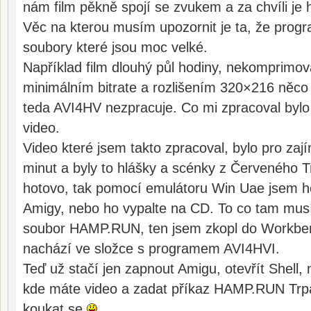
nám film pěkně spojí se zvukem a za chvíli je 
Věc na kterou musím upozornit je ta, že prog
soubory které jsou moc velké.
Například film dlouhý půl hodiny, nekomprimov
minimálním bitrate a rozlišením 320×216 něco
teda AVI4HV nezpracuje. Co mi zpracoval bylo
video.
Video které jsem takto zpracoval, bylo pro zaj
minut a byly to hlášky a scénky z Červeného T
hotovo, tak pomocí emulátoru Win Uae jsem ho
Amigy, nebo ho vypalte na CD. To co tam musít
soubor HAMP.RUN, ten jsem zkopl do Workb
nachází ve složce s programem AVI4HVI.
Teď už stačí jen zapnout Amigu, otevřít Shell, 
kde máte video a zadat příkaz HAMP.RUN Trpa
koukat se
…