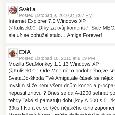
Svéťa
Posted
Listopad 9, 2010 at 7:07 PM
Internet Explorer 7.0 Windows XP
@Kulisek00: Díky za tvůj komentář. Sice MEG
ale už se bohužel stalo… Amiga Forever!
EXA
Posted
Listopad 10, 2010 at 8:19 PM
Mozilla SeaMonkey 1.1.13 Windows XP
@Kulisek00 : Ode Mne něco podobného,ve smy
Sveta.Jo-škoda Tvé Amiga,ale čásek se nějak n
myslím si,že není všem dnům konec a pročpak 
nepustit znovu ? Dnes se dá A-1200 sehnat po
tehdy.Také si pamatuju dobu,kdy A-500 s 512k
33tis ! No a co se týče nějakého toho zapomen