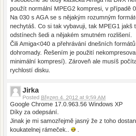
použít normální MPEG2 kompresi, v případě 
Na 030 s AGA se s nějakým rozumným formát
nechytáš. Co si tak vybavuji, tak MPEG1 jakš ta
odstínech šedi a nějakém smutném rozlišení.
Čili Amiga<040 a přehrávání dnešních formátů
dohromady. Řešením je použití nekompresova
minimální kompresí). Zároveň ale musíš počít
rychlostí disku.
Jirka
Posted
Březen 4, 2012 at 9:59 AM
Google Chrome 17.0.963.56 Windows XP
Díky za odepsání.
Jinak je mi samozřejmě jasný že z toho dosta
koukatelnej rámeček..
.