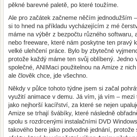
pěkné barevné paletě, po které toužíme.
Ale pro začátek začneme něčím jednodužším 
si to hned na příkladu vycházejícím z mé čers
máme na výběr z bezpočtu různého softwaru, 
nebo freeware, které nám poskytne ten pravý 
velké ulehčení práce. Bylo by zbytečné vyjmen
protože každý máme ten svůj oblíbený. Jedno 
společné, ANIMaci použitelnou na Amize z nic
ale člověk chce, jde všechno.
Někdy v půlce tohoto týdne jsem si začal pohr
využití animace v demu. Já vím, já vím – mezi 
jako nejhorší kacířství, za které se nejen upaluj
Amize se trhají švábíky, které následně obřadně
spolu s rozdrcenými instalačními DVD Windows
takového bere jako podvodné jednání, protože 