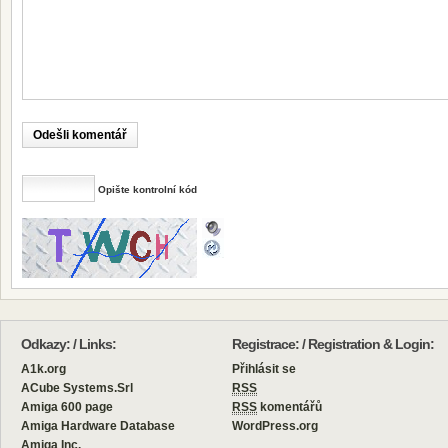
Opište kontrolní kód
Odkazy: / Links:
Registrace: / Registration & Login:
A1k.org
Přihlásit se
ACube Systems.Srl
RSS
Amiga 600 page
RSS
komentářů
Amiga Hardware Database
WordPress.org
Amiga Inc.