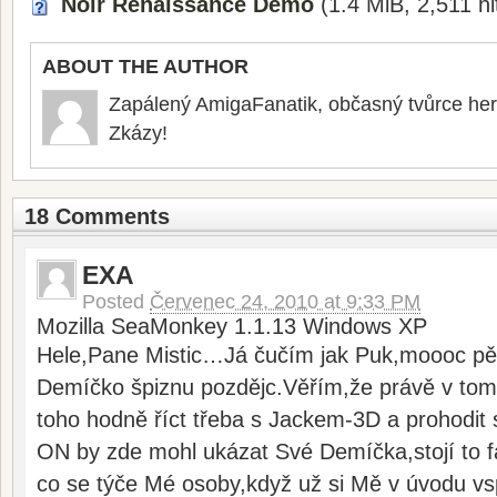
Noir Renaissance Demo
(1.4 MiB, 2,511 hi
ABOUT THE AUTHOR
Zapálený AmigaFanatik, občasný tvůrce he
Zkázy!
18 Comments
EXA
Posted
Červenec 24, 2010 at 9:33 PM
Mozilla SeaMonkey 1.1.13 Windows XP
Hele,Pane Mistic…Já čučím jak Puk,moooc pě
Demíčko špiznu pozdějc.Věřím,že právě v tom
toho hodně říct třeba s Jackem-3D a prohodit s
ON by zde mohl ukázat Své Demíčka,stojí to 
co se týče Mé osoby,když už si Mě v úvodu 