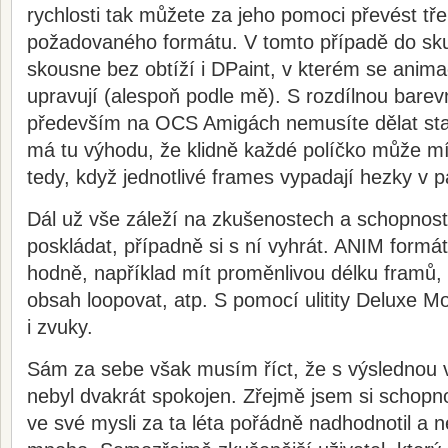
rychlosti tak můžete za jeho pomoci převést tř
požadovaného formátu. V tomto případě do sk
skousne bez obtíží i DPaint, v kterém se anim
upravují (alespoň podle mě). S rozdílnou barev
především na OCS Amigách nemusíte dělat sta
má tu výhodu, že klidně každé políčko může mít
tedy, když jednotlivé frames vypadají hezky v pa
Dál už vše záleží na zkušenostech a schopnost
poskládat, případně si s ní vyhrát. ANIM formá
hodně, například mít proměnlivou délku framů,
obsah loopovat, atp. S pomocí ulitity Deluxe Mo
i zvuky.
Sám za sebe však musím říct, že s výslednou v
nebyl dvakrát spokojen. Zřejmě jsem si schop
ve své mysli za ta léta pořádně nadhodnotil a ne