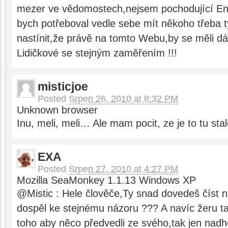
mezer ve vědomostech,nejsem pochodující En
bych potřeboval vedle sebe mít někoho třeba 
nastínit,že právě na tomto Webu,by se měli d
Lidičkové se stejným zaměřením !!!
misticjoe
Posted
Srpen 26, 2010 at 8:32 PM
Unknown browser
Inu, meli, meli… Ale mam pocit, ze je to tu st
EXA
Posted
Srpen 27, 2010 at 4:27 PM
Mozilla SeaMonkey 1.1.13 Windows XP
@Mistic : Hele člověče,Ty snad dovedeš číst 
dospěl ke stejnému názoru ??? A navíc žeru t
toho aby něco předvedli ze svého,tak jen nadho