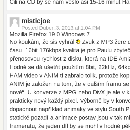
Čili na CD by se nám vešlo asi 15-16 minut H
misticjoe
Posted
Duben 3, 2013 at 1:04 PM
Mozilla Firefox 19.0 Windows 7
No koukám, že sis vyhrál
Zvuk z MP3 žere d
času. 16bit 176kbps kvalita je pro Paulu zbyteč
přenosovou rychlost z disku, která na IDE Ami
Hodně se dá ušetřit použitím 8bit, 22kHz, 64k
HAM video v ANIM ti zabralo tolik, protože kop
ANIM je založen na tom, že v dalším framu se p
nové“. U konverze z MPG nebo DivX je ale v
prakticky nový každý pixel. Výborně by v kon
dopadnout například animáky ve stylu South P
statické pozadí a animace postav jsou v tak m
frameratu, že jeden díl by se mohl v hodně pě