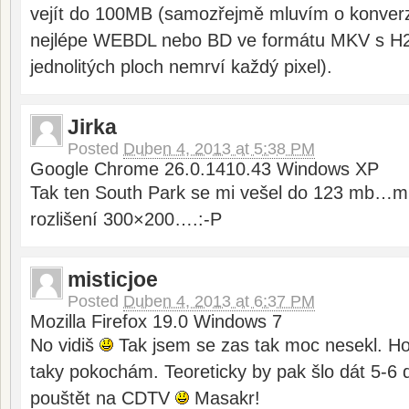
vejít do 100MB (samozřejmě mluvím o konverzi 
nejlépe WEBDL nebo BD ve formátu MKV s H2
jednolitých ploch nemrví každý pixel).
Jirka
Posted
Duben 4, 2013 at 5:38 PM
Google Chrome 26.0.1410.43 Windows XP
Tak ten South Park se mi vešel do 123 mb…mí
rozlišení 300×200….:-P
misticjoe
Posted
Duben 4, 2013 at 6:37 PM
Mozilla Firefox 19.0 Windows 7
No vidiš
Tak jsem se zas tak moc nesekl. Hoď
taky pokochám. Teoreticky by pak šlo dát 5-6 
pouštět na CDTV
Masakr!