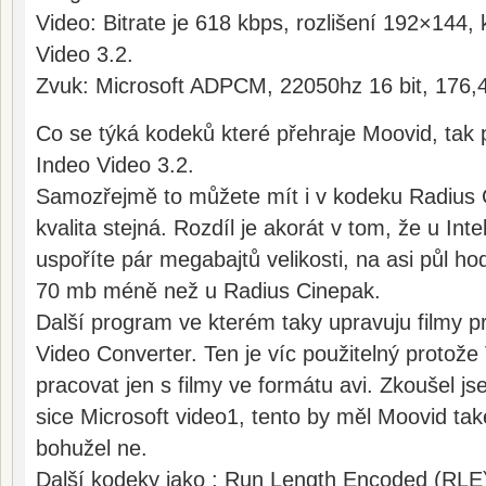
Video: Bitrate je 618 kbps, rozlišení 192×144, 
Video 3.2.
Zvuk: Microsoft ADPCM, 22050hz 16 bit, 176,4
Co se týká kodeků které přehraje Moovid, tak p
Indeo Video 3.2.
Samozřejmě to můžete mít i v kodeku Radius 
kvalita stejná. Rozdíl je akorát v tom, že u Int
uspoříte pár megabajtů velikosti, na asi půl hod
70 mb méně než u Radius Cinepak.
Další program ve kterém taky upravuju filmy p
Video Converter. Ten je víc použitelný protože 
pracovat jen s filmy ve formátu avi. Zkoušel js
sice Microsoft video1, tento by měl Moovid tak
bohužel ne.
Další kodeky jako : Run Length Encoded (RLE