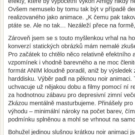
efekty, které by výpočetní výkon Amigy nikdy ne
Ovšem nemuselo by tomu tak být v případě de
realizovaného jako animace. „K čemu pak takov
ptáte se. Ale no tak… Nezáleží přece na formě
Zároveň jsem se s touto myšlenkou vrhal na ho
konverzí statických obrázků mám nemalé zkuše
Pro začátek to chtělo něco relativně efektního
vzpomínek i vhodně barevného a ne moc členité
formát ANIM kloudně poradil, aniž by výsledek
harddisku. Výběr padl na pěknou noir animaci.
uchvacuje už nějakou dobu a filmy pomocí ní 
za hodnotnou zábavu pro depresivní zimní več
Zkázou mentálně masturbujeme. Přinášely pro 
výhodu – minimální nároky na počet barev, čím
podmínku splněnou a mohl se vrhnout na samot
Bohužel jedinou slušnou krátkou noir animaci 