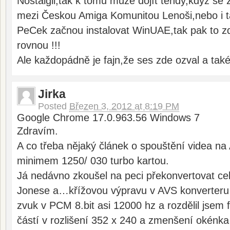
Nostalgii,tak k tomu může dojít tehdy,když se
mezi Českou Amiga Komunitou Lenoši,nebo i ta
PeCek začnou instalovat WinUAE,tak pak to z
rovnou !!!
Ale každopádně je fajn,že ses zde ozval a také
Jirka
Posted
Březen 3, 2012 at 8:19 PM
Google Chrome 17.0.963.56 Windows 7
Zdravím.
A co třeba nějaký článek o spouštění videa na
minimem 1250/ 030 turbo kartou.
Já nedávno zkoušel na peci překonvertovat cele
Jonese a…křížovou výpravu v AVS konverteru
zvuk v PCM 8.bit asi 12000 hz a rozdělil jsem 
částí v rozlišení 352 x 240 a zmenšení okénka 