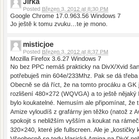
Jirka
Posted
Březen 3, 2012 at 8:30 PM
Google Chrome 17.0.963.56 Windows 7
Jo ještě k tomu zvuku…te je mono.
misticjoe
Posted
Březen 3, 2012 at 8:37 PM
Mozilla Firefox 3.6.27 Windows 7
No bez PPC nemáš prakticky na DivX/Xvid šanci
potřebuješ min 604e/233Mhz. Pak se dá třeba 
Obecně se dá říct, že na tomto procáku a GK 
rozlišení 480×272 (WQVGA) a to ještě nějaký 
bylo koukatelné. Nemusím ale připomínat, že t
Amize vyloudíš z grafárny jen těžko (natož z A
spokojit s nebližším vyšším a koukat na ráme
320×240, které jde fullscreen. Ale je „kostičky
Všeobecně se tedy klasická Amiga na DivX neh