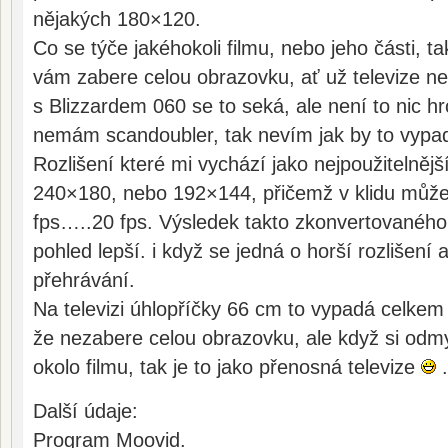
nějakých 180×120.
Co se týče jakéhokoli filmu, nebo jeho části, t
vám zabere celou obrazovku, ať už televize n
s Blizzardem 060 se to seká, ale není to nic h
nemám scandoubler, tak nevím jak by to vypad
Rozlišení které mi vychází jako nejpoužitelnějš
240×180, nebo 192×144, přičemž v klidu můž
fps…..20 fps. Výsledek takto zkonvertovaného 
pohled lepší. i když se jedná o horší rozlišení 
přehrávání.
Na televizi úhlopříčky 66 cm to vypadá celke
že nezabere celou obrazovku, ale když si odmy
okolo filmu, tak je to jako přenosná televize
.
Další údaje:
Program Moovid.