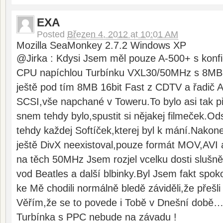
EXA
Posted
Březen 4, 2012 at 10:01 AM
Mozilla SeaMonkey 2.7.2 Windows XP
@Jirka : Kdysi Jsem měl pouze A-500+ s konfi
CPU napíchlou Turbínku VXL30/50MHz s 8MB 
ještě pod tím 8MB 16bit Fast z CDTV a řadič
SCSI,vše napchané v Toweru.To bylo asi tak př
snem tehdy bylo,spustit si nějakej filmeček.O
tehdy každej Softíček,kterej byl k mání.Nakon
ještě DivX neexistoval,pouze formát MOV,AVI
na těch 50MHz Jsem rozjel vcelku dosti slušně
vod Beatles a další blbinky.Byl Jsem fakt spok
ke Mě chodili normálně bledě záviděli,že přešl
Věřím,že se to povede i Tobě v Dnešní době…d
Turbínka s PPC nebude na závadu !