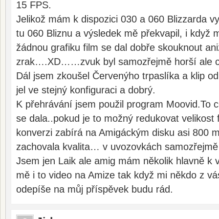
15 FPS.
Jelikož mám k dispozici 030 a 060 Blizzarda v
tu 060 Bliznu a výsledek mě překvapil, i když
žádnou grafiku film se dal dobře skouknout aniž
zrak….XD……zvuk byl samozřejmě horší ale ce
Dál jsem zkoušel Červenýho trpaslíka a klip o
jel ve stejný konfiguraci a dobrý.
K přehrávání jsem použil program Moovid.To c
se dala..pokud je to možný redukovat velikost 
konverzi zabírá na Amigáckým disku asi 800 m
zachovala kvalita… v uvozovkách samozřejm
Jsem jen Laik ale amig mám několik hlavně k v
mě i to video na Amize tak když mi někdo z vá
odepíše na můj příspěvek budu rád.