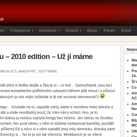
mi
Fotogalerie
Download
Ostatní
Bazar
Forum
Email
Nejno
 – 2010 edition – Už jí máme
Wa
dor
Po
AMIGA OCS
,
AMIGA PPC
,
SOFTWARE
24.
Šťa
istě před ní teďka stojíte a říká te si – co teď… Samozřejmě, jsou tací
Co
 seznam kompletního potřebného vybavení během pěti minut i o půlnoci
Ami
takových je nás málo (všímáte si té mé vrozené skromnosti?)
AC
Ami
igu… Koukáte na ní, zapojíte zdroj, kabel k monitoru nebo televizi a
Ne
e dál a máte neodbytný pocit, že Vám něco schází. Ano, je to
Co
dní dobou je módou nabízet Amigy bez ničeho. Jen občas se člověku
Bl
chem. Nic proti němu, v něm si můžete nastavovat barvičky, pouštět
MC
it příšerný Ed a něco si v něm nadatlit (muj mily dennicku, dneska jsem
Ul
ektronicky) a… No to je asi tak všechno. Workbench je ve všech