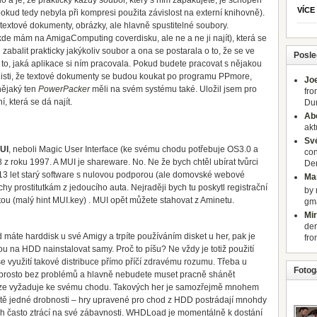
 a je, že prakticky každý soubor, který s ním zapakujete, je schopen
VÍCE
pokud tedy nebyla při kompresi použita závislost na externí knihovně).
textové dokumenty, obrázky, ale hlavně spustitelné soubory.
někde mám na AmigaComputing coverdisku, ale ne a ne ji najít), která se
zabalit prakticky jakýkoliv soubor a ona se postarala o to, že se ve
Posle
 to, jaká aplikace si ním pracovala. Pokud budete pracovat s nějakou
nt jisti, že textové dokumenty se budou koukat po programu PPmore,
Jo
nějaký ten
PowerPacker
měli na svém systému také. Uložil jsem pro
fro
, která se dá najít.
Dur
Ab
akt
Sv
UI
, neboli Magic User Interface (ke svému chodu potřebuje OS3.0 a
con
8 z roku 1997. A MUI je shareware. No. Ne že bych chtěl ubírat tvůrci
Der
a 13 let starý software s nulovou podporou (ale domovské webové
Mar
hy prostitutkám z jedoucího auta. Nejraději bych tu poskytl registrační
by 
estou (malý hint MUI.key) . MUI opět můžete stahovat z Aminetu.
gm
Mi
der
 máte harddisk u své Amigy a trpíte používáním disket u her, pak je
fro
ou na HDD nainstalovat samy. Proč to píšu? Ne vždy je totiž použití
využití takové distribuce přímo příčí zdravému rozumu. Třeba u
Fotoga
prosto bez problémů a hlavně nebudete muset pracně shánět
rze vyžaduje ke svému chodu. Takových her je samozřejmě mnohem
ě jedné drobnosti – hry upravené pro chod z HDD postrádají mnohdy
ých často ztrácí na své zábavnosti. WHDLoad je momentálně k dostání