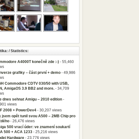
tika: / Statistics:
mmodore A4000T konečně zde :-)
- 55,460
ews
verze grafiky – část první + demo
- 49,986
ews
GH Commodore CDTV 030/50 with USB,
N, AmigaOS 3.9 BB2 and more.
- 34,709
ews
e dnes sehnat Amigu – 2010 edition
-
901 views
F 2008 + PowerDev4
- 30,207 views
 jsem opět tunil svou A500 – 2MB Chip pro
ždého
- 26,476 views
ga 500 vrací úder: ve znamení soukartí
A 500 + ACA 1233
- 25,216 views
odej Hardware
- 23,776 views