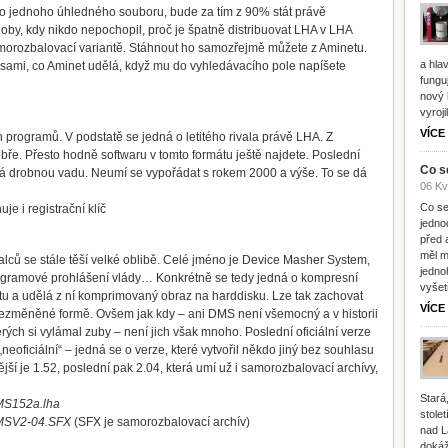
do jednoho úhledného souboru, bude za tím z 90% stát právě
doby, kdy nikdo nepochopil, proč je špatně distribuovat LHA v LHA
samorozbalovací variantě. Stáhnout ho samozřejmě můžete z Aminetu.
a hlav
 sami, co Aminet udělá, když mu do vyhledávacího pole napíšete
fungu
nový 
vyroji
VÍCE
h programů. V podstatě se jedná o letitého rivala právě LHA. Z
ře. Přesto hodně softwaru v tomto formátu ještě najdete. Poslední
Co s
má drobnou vadu. Neumí se vypořádat s rokem 2000 a výše. To se dá
06 Kv
Co se
je i registrační klíč
jedno
před 
měl m
alců se stále těší velké oblibě. Celé jméno je Device Masher System,
jedno
 programové prohlášení vlády… Konkrétně se tedy jedná o kompresní
vyšet
etu a udělá z ní komprimovaný obraz na harddisku. Lze tak zachovat
VÍCE
nezměněné formě. Ovšem jak kdy – ani DMS není všemocný a v historii
kterých si vylámal zuby – není jich však mnoho. Poslední oficiální verze
„neoficiální“ – jedná se o verze, které vytvořil někdo jiný bez souhlasu
ší je 1.52, poslední pak 2.04, která umí už i samorozbalovací archívy,
Stará
DMS152a.lha
stole
/DMSV2-04.SFX
(SFX je samorozbalovací archív)
nad L
dokáž