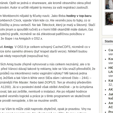
tránek. Opět se jedná o shareware, ale kromě otravného okna před
áni. Autor si určitě nějaké ty money za vaši registraci zaslouží.
m Workbenchi nějaké ty fičurky navíc. Jako třeba
hodiny v top-baru
.
rkbench Clock, vyjede Vám kde co. Ale vesměs jsou to fujky, co si
 číslíčky a jinou verbeží. Ne tak
Titleclock
, který je malý a šikovný. Stačí
iv jinam a spouštět ručně) a v horní liště okamžitě máte datum, čas
bytečný grafík, nicméně se dá zlikvidovat patřičnou položkou v
 že šlape i na Amigách s OS2.x.
Statis
vé
Amigy
. V OS3.9 je celkem schopný CacheCDFS, nicméně co v
Co
erze
toho samého driveru
(byť krapet starší verze). Někteří budou
vi
k nikdy nepochytil (nepoužíval ho).
Kon
vi
arších Amig bude zřejmě vyhovovat u nás celkem neznámý, ale o to
HI
k před Vánoci dávají takové ty reklamy, kde se Vás snaží přesvědčit, že
LA
ní prášků na inkontinenci nebo vaginální výtoky? Mě taková jedna
vi
j Ježíšek a tak Vám k téhle verzi SIDa dám i sériové číslo – 2441 –
Kd
m známější
File Master
. Nebo také
DOPUS
. Ten je vhodný především
32,
 A1200). Já si v poslední době však oblíbil
AmiDisk
– je to úchylárna
AK
vat, tak asi zešílíte, nemluvě o instalaci. Ale po nějaké hodince
Jak
 vlastně vesměs logické a práce je s tímto programem ve skutečnosti
ka
rostě nenajdete, s tím se musíme smířit.
Ami
AC
v se Vám to může zdát naprosto zbytečné, opak je pravdou. Viry na
Pr