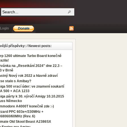
Login
vější příspěvky: / Newest posts:
rp 1260 ultimate Turbo Board konečně
azila!
zvánka na „Resetkání 2024″ dne 22.3 –
3 v Brně
stný Nový rok 2022 a hlavně zdraví
 se stalo s Amibay?
ga 500 vrací úder: ve znamení soukartí
A 500 + ACA 1233
ga párty k 30. výročí Amigy 10.10.2015
uss Německo
mmodore A4000T konečně zde :-)
izzard PPC 603e+/330MHz +
68060/60MHz (Rev. 6)
timate Old Skool Beast A2386SX