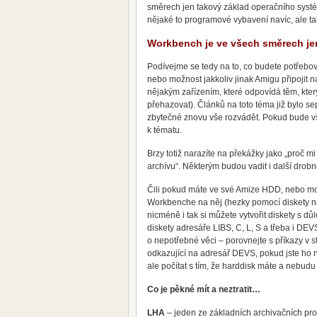
směrech jen takový základ operačního systém
nějaké to programové vybavení navíc, ale t
Workbench je ve všech směrech je
Podívejme se tedy na to, co budete potřebov
nebo možnost jakkoliv jinak Amigu připojit n
nějakým zařízením, které odpovídá těm, kte
přehazovat). Článků na toto téma již bylo s
zbytečné znovu vše rozvádět. Pokud bude v
k tématu.
Brzy totiž narazíte na překážky jako „proč 
archívu“. Některým budou vadit i další drobno
Čili pokud máte ve své Amize HDD, nebo možn
Workbenche na něj (hezky pomocí diskety na
nicméně i tak si můžete vytvořit diskety s dů
diskety adresáře LIBS, C, L, S a třeba i DE
o nepotřebné věci – porovnejte s příkazy v s
odkazující na adresář DEVS, pokud jste ho n
ale počítat s tím, že harddisk máte a nebudu 
Co je pěkné mít a neztratit…
LHA
– jeden ze základních archivačních pro