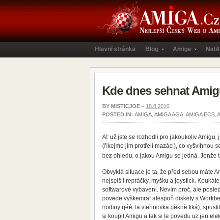
Hlavní stránka
Blog
Amiga
NatA
Kde dnes sehnat Amigu
BY
MISTICJOE
–
18.8.2010
POSTED IN:
AMIGA
,
AMIGA AGA
,
AMIGA ECS
,
Ať už jste se rozhodli pro jakoukoliv Amigu, j
(říkejme jim protřelí mazáci), co vyšvihnou
bez ohledu, o jakou Amigu se jedná. Jenže 
Obvyklá situace je ta, že před sebou máte Am
nejspíš i repráčky, myšku a joystick. Koukát
softwarové vybavení. Nevím proč, ale posle
povede vyškemrat alespoň diskety s Workben
hodiny (jéé, ta vteřinovka pěkně tiká), spust
si koupil Amigu a tak si te povedu uz jen el