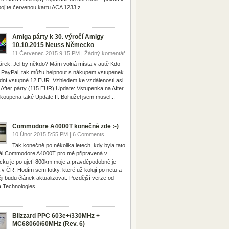
ipojíte červenou kartu ACA 1233 z...
Amiga párty k 30. výročí Amigy
10.10.2015 Neuss Německo
11 Červenec 2015 9:15 PM | Žádný komentář
rek, Jel by někdo? Mám volná místa v autě Kdo
PayPal, tak můžu helpnout s nákupem vstupenek.
dní vstupné 12 EUR. Vzhledem ke vzdálenosti asi
 After párty (115 EUR) Update: Vstupenka na After
 koupena také Update II: Bohužel jsem musel...
Commodore A4000T konečně zde :-)
10 Únor 2015 5:55 PM | 6 Comments
Tak konečně po několika letech, kdy byla tato
nál Commodore A4000T pro mě připravená v
ku je po ujetí 800km moje a pravděpodobně je
á v ČR. Hodím sem fotky, které už kolují po netu a
ji budu článek aktualizovat. Pozdější verze od
 Technologies...
Blizzard PPC 603e+/330MHz +
MC68060/60MHz (Rev. 6)