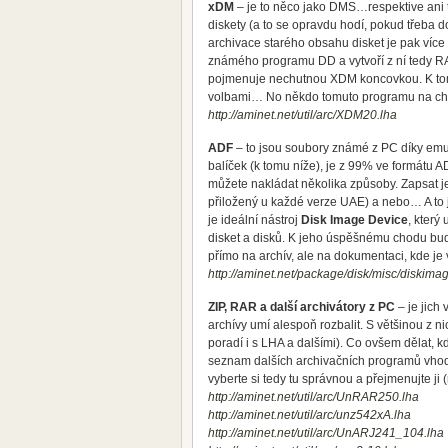
xDM
– je to něco jako DMS…respektive ani 
diskety (a to se opravdu hodí, pokud třeba 
archivace starého obsahu disket je pak více
známého programu DD a vytvoří z ní tedy R
pojmenuje nechutnou XDM koncovkou. K tomu
volbami… No někdo tomuto programu na chuť 
http://aminet.net/util/arc/XDM20.lha
ADF
– to jsou soubory známé z PC díky em
balíček (k tomu níže), je z 99% ve formátu 
můžete nakládat několika způsoby. Zapsat je
přiložený u každé verze UAE) a nebo… A to 
je ideální nástroj
Disk Image Device
, který
disket a disků. K jeho úspěšnému chodu budet
přímo na archív, ale na dokumentaci, kde j
http://aminet.net/package/disk/misc/diskim
ZIP, RAR a další archivátory z PC
– je jich
archívy umí alespoň rozbalit. S většinou z ni
poradí i s LHA a dalšími). Co ovšem dělat,
seznam dalších archivačních programů vhodn
vyberte si tedy tu správnou a přejmenujte ji 
http://aminet.net/util/arc/UnRAR250.lha
http://aminet.net/util/arc/unz542xA.lha
http://aminet.net/util/arc/UnARJ241_104.lha