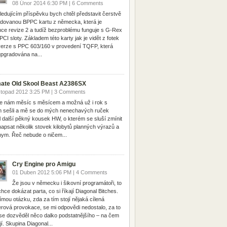
08 Únor 2014 6:30 PM | 6 Comments
ledujícím příspěvku bych chtěl představit čerstvě
dovanou BPPC kartu z německa, která je
ce revize 2 a tudíž bezproblému funguje s G-Rex
PCI sloty. Základem této karty jak je vidět z fotek
verze s PPC 603/160 v provedení TQFP, která
upgradována na...
mate Old Skool Beast A2386SX
stopad 2012 3:25 PM | 3 Comments
e nám měsíc s měsícem a možná už i rok s
 sešli a mě se do mých nenechavých ruček
l další pěkný kousek HW, o kterém se sluší zmínit
napsat několik stovek kilobytů planných výrazů a
ym. Řeč nebude o ničem...
Cry Engine pro Amigu
01 Duben 2012 5:06 PM | 4 Comments
Že jsou v německu i šikovní programátoři, to
hce dokázat parta, co si říkají Diagonal Bitches.
ímou otázku, zda za tím stojí nějaká cílená
rová provokace, se mi odpovědi nedostalo, za to
se dozvěděl něco dalko podstatnějšího – na čem
jí. Skupina Diagonal...