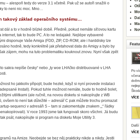
Cr
u – alespoň tedy do verze 3.1 včetně. Pak už se autoři snažili o
Ot
aky to neni nic moc. Mno…
Mo
Dal
n takový základ operačního systému…
Ma
at dál a to v hodně blízké době. Předně, pokud nemáte síťovou kartu
No
a internet, tak to bude PC. A to ne ledajaké. Nejlépe vybavené
rými disponuje Vaše Amiga (FDD, ZIP, CD-ROM, ale i harddisky lze
Featu
epsáno hodně, tedy konkrétně jak přetahovat data do Amigy a bylo by
šak zájem, mohu na tuto problematiku kouknout znovu. Nyní však zpět
mi to sakra nepíše česky“ nebo „ty woe LHAčko distribuované v LHA
Po ví
sti.
včera
dvěma
ost ho jakkoliv připojit, bude hezké, když si nyní provede instalaci
nejle
depsané Install). Pokud tuhle možnost nemáte, bude to hodně bolet,
Škoda
ležitými utilitkami (ale ručně, na novou disketu si nakopírujte z WB
VÍCE
VS, ovšem to není tak důležité – adresář C pak můžete trochu promazat
tartup-sequenci v adresáři S – tam si zakomentujte znakem „;“ řádky
enakopírovali). V roce 1993 jsme tak fungovali skoro všichni. Já budu
tak psát, nakopírujte si program na disketu Moje Utility 3.
Další
VÍCE
gramů na Amize. Neobejde se bez něj prakticky nikde a nikdy. Jestli