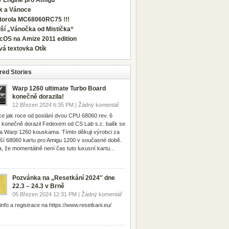
y Engine pro Amigu
ík a Vánoce
torola MC68060RC75 !!!
ší „Vánočka od Mistička“
cOS na Amize 2011 edition
vá textovka Otík
red Stories
Warp 1260 ultimate Turbo Board
konečně dorazila!
12 Březen 2024 6:35 PM | Žádný komentář
ce jak roce od poslání dvou CPU 68060 rev. 6
 konečně dorazil Fedexem od CS Lab s.c. balík se
 Warp 1260 kouskama. Tímto děkuji výrobci za
pší 68060 kartu pro Amigu 1200 v současné době.
, že momentálně není čas tuto luxusní kartu...
Pozvánka na „Resetkání 2024″ dne
22.3 – 24.3 v Brně
05 Březen 2024 12:31 PM | Žádný komentář
 info a registrace na https://www.resetkani.eu/