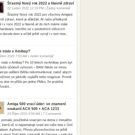
Šťastný Nový rok 2022 a hlavně zdraví
02 Leden 2022 12:19 PM | Žádný komentář
Šťastný Nový rok 2022 pro všechny Amigisti
ně zdraví, které je důležité. Ať naše přítelkyně
jí i v roce 2022 a hlavně ať do nich máme stále
hardware, kterého se v posledních měsících
lo docela dost a určitě ještě vyrojí i v tom new...
e stalo s Amibay?
ěten 2020 7:53 AM | Jeden komentář
 stalo s Amibay? Po 10 letech na Amibay jsem byl
duše účelově vyhozen – BAN! Nikdo se mnou
ani po udělení BANu nekomunikoval, natož abych
ožnost se jakkoliv vyjádřit nebo reagovat. Prostě
ho dne mi přišlo jen jedno PMko, že probíhá
řování...
Amiga 500 vrací úder: ve znamení
soukartí ACA 500 + ACA 1233
24 Říjen 2015 9:59 AM | 7 Comments
, pomalá, použitelná snad jen na dema z minulého
tí, která už si napamatuje snad ani vaše teta z Ústí
abem. A přesto. Přesto přezevšechno se ještě
e stará žlutá lejdy roparádit do červena – pokud k