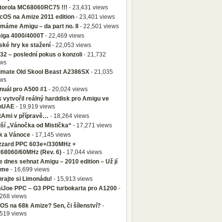
torola MC68060RC75 !!!
- 23,431 views
cOS na Amize 2011 edition
- 23,401 views
máme Amigu – da part no. II
- 22,501 views
iga 4000/4000T
- 22,469 views
ké hry ke stažení
- 22,053 views
2 – poslední pokus o konzoli
- 21,732
ews
timate Old Skool Beast A2386SX
- 21,035
ews
nuál pro A500 #1
- 20,024 views
 vytvořil reálný harddisk pro Amigu ve
nUAE
- 19,919 views
tAmi v přípravě…
- 18,264 views
ší „Vánočka od Mistička“
- 17,271 views
ík a Vánoce
- 17,145 views
izzard PPC 603e+/330MHz +
68060/60MHz (Rev. 6)
- 17,044 views
 dnes sehnat Amigu – 2010 edition – Už jí
me
- 16,699 views
rajte si Limonádu!
- 15,913 views
iJoe PPC – G3 PPC turbokarta pro A1200
-
268 views
S na 68k Amize? Sen, či šílenství?
-
519 views