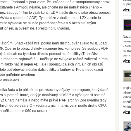
trochu. Podobní si jsou v tom, že umí oba udělat komprimovaný obraz
ní př
dostanete s Amigou nějaké, ale chcete na ně nahrát něco jiného –
VÍCE
 než žádoucí). Tím to však končí. xDM načte disketu jako obraz pomocí
AW data (podobná ADF). Ty posléze zabalí pomocí LZX a celé to
to výsledku se musíte prodrápat přes asi 5 oken s různými
přišel, já ovšem ne. I přesto ho tu uvádím.
Nazdá
nemá 
ulátorům. Snad každá hra, pokud není distribuována jako WHDLoad
Zákla
ADF. Opět je to obraz diskety, nicméně bez komprese. Se soubory ADF
ne na
jich obsah na fyzickou disketu pomocí malé utilitky (TransDisk
párty
je mnohem zajímavější – načíst je do WB jako reálné zařízení. K tomu
VÍCE
 umí takto načíst nejen ADF ale i spoustu dalších virtuálních obrazů
e potřebovat i nějaké další utilitky a knihovny. Proto neodkazuji
e vše potřebné uvedeno.
age.m68k-aos
origi
 velká řada a je pěkné mít pro všechny nějaký ten program, který dané
němec
ch si poradí Unarc, který je dodávaný s OS3.5 a výše (ten si ostatně
jedin
 když Unarc nemáte a nebo máte právě RAR archív? Zde uvádím tedy
pozdě
ých do adresáře C – většina z nich má víc verzí podle druhu CPU,
Amiga
(například unrar-060 na unrar).
VÍCE