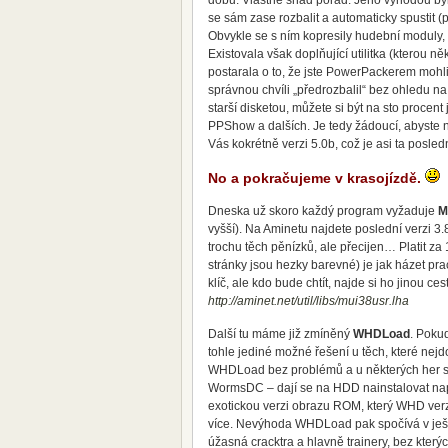
dobu. Vlastně snad pořád. Jeho výhodou bylo
se sám zase rozbalit a automaticky spustit (
Obvykle se s ním kopresily hudební moduly, 
Existovala však doplňující utilitka (kterou 
postarala o to, že jste PowerPackerem mohli 
správnou chvíli „předrozbalil“ bez ohledu na
starší disketou, můžete si být na sto proce
PPShow a dalších. Je tedy žádoucí, abyste 
Vás kokrétně verzi 5.0b, což je asi ta poslední
No a pokračujeme v krasojízdě.
Dneska už skoro každý program vyžaduje
M
vyšší). Na Aminetu najdete poslední verzi 3.
trochu těch pěnízků, ale přecijen… Platit z
stránky jsou hezky barevné) je jak házet prac
klíč, ale kdo bude chtít, najde si ho jinou c
http://aminet.net/util/libs/mui38usr.lha
Další tu máme již zmíněný
WHDLoad
. Pokud
tohle jediné možné řešení u těch, které nejd
WHDLoad bez problémů a u některých her se 
WormsDC – dají se na HDD nainstalovat na
exotickou verzi obrazu ROM, který WHD ve
více. Nevýhoda WHDLoad pak spočívá v ješt
úžasná cracktra a hlavně trainery, bez kter