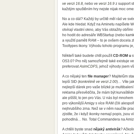
ve verzi 16.8
,
nebo ve
verzi 16.9
z support s
každým spuštěním hry nejste nijak moc omezov
No a co dál? Každý by určitě měl rád ve své
Ale kde hledat. Když na Aminetu napíšete Wo
otvírají vlastní okno, aby Vás oblažily obřími
ho hodit do adresáře WBStartup (nebo kamkol
a využití paměti RAM – to je ovšem docela z
Tooltypes ikony. Výhodu tohoto programu je,
Někteří také budete chtít použít
CD-ROM u
s
OS3.0? Pro něj samozřejmě také existuje v
preferovat
AsimCDFS,
jehož výhody jsem vša
A co nějaký ten
file manager
? Majitelům st
lepší SID (
konkrétně ve verzi 2.00
)… Víte ja
nejlepší dárek pro vaše blízké je multibale
reklama přesvědčila, že mám být kurvaštědre
ale pšššt, to jen pro Vás. U nás byl mnohe
pro výkonější Amigy s více RAM (čili alespoň
nejhrubšího zrna. Než se v něm naučíte praco
zjistíte, že i když ikonky nemají popis, jsou
pohodlná… No. Total Commandera na Amize p
A chtěli byste snad
nějaký antivirák
? Ačkoli