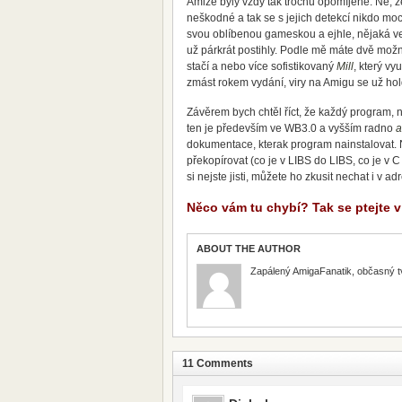
Amize byly vždy tak trochu opomíjené. Ne, ž
neškodné a tak se s jejich detekcí nikdo moc 
svou oblíbenou gameskou a ejhle, nějaká ve
už párkrát postihly. Podle mě máte dvě mož
stačí a nebo více sofistikovaný
Mill
, který vy
zmást rokem vydání, viry na Amigu se už hol
Závěrem bych chtěl říct, že každý program, na
ten je především ve WB3.0 a vyšším radno
a
dokumentace, kterak program nainstalovat. 
překopírovat (co je v LIBS do LIBS, co je v C
si nejste jisti, můžete ho zkusit nechat i v a
Něco vám tu chybí? Tak se ptejte v
ABOUT THE AUTHOR
Zapálený AmigaFanatik, občasný t
11 Comments