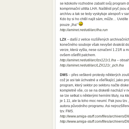
se kdokoliv rozhodne zabalit svůj program 
komprimační ulitita LHA. Naštěstí pryč jsou 
archívu a tak se tedy vyskytuje alespoň v 
Kdo by si ho chtěl najít sám, může… Uvidíte
pouze „lha“
http://aminet.net/util/arc/lha.run
LZX
– další z velice rozšířených archivačníc
konečného souboje však nevyšel dvakrát dob
verze, která vyšla, nese označení 1.21R a 
ovšem ošetřit patchem.
http://aminet.net/util/arc/lzx121r1.lha
– obsahu
http://aminet.net/util/arc/LZX121r_pch.lha
DMS
– přes veškeré protesty některých zouf
což je asi tak úchvatné a všeříkající, jako
program, který sektor po sektoru načte disk
kompletně vše, co se na disketě nachází v 
se lze setkat s některými herními tituly, na 
je 1.11, ale ta toho moc neumí. Pak jsou tzv. 
autora původního programu. Asi nejrozšířeněj
tzv. FMS.
http://www.amiga-stuff.com/files/archivers/
http://www.amiga-stuff.com/files/archivers