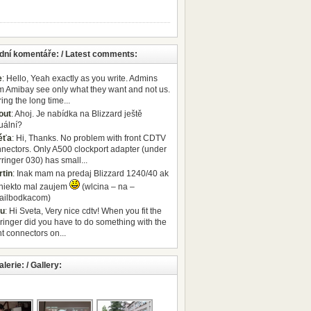
dní komentáře: / Latest comments:
e
: Hello, Yeah exactly as you write. Admins
m Amibay see only what they want and not us.
ing the long time...
out
: Ahoj. Je nabídka na Blizzard ještě
uální?
éťa
: Hi, Thanks. No problem with front CDTV
nectors. Only A500 clockport adapter (under
ringer 030) has small...
tin
: Inak mam na predaj Blizzard 1240/40 ak
niekto mal zaujem
(wlcina – na –
ailbodkacom)
ru
: Hi Sveta, Very nice cdtv! When you fit the
ringer did you have to do something with the
nt connectors on...
lerie: / Gallery: