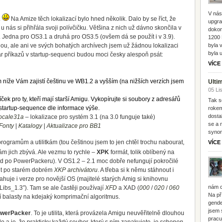
V nás
.
Na Amize těch lokalizací bylo hned několik. Dalo by se říct, že
upgra
u nás si přihřála svoji polívčičku. Většina z nich už dávno skončila v
dokon
 Jedna pro OS3.1 a druhá pro OS3.5 (ovšem dá se použít i v 3.9).
1200 
ou, ale ani ve svých bohatých archívech jsem už žádnou lokalizaci
byla 
byla 
r příkazů v startup-sequenci budou moci česky alespoň psát:
VÍCE
 níže Vám zajistí češtinu ve WB1.2 a vyšším (na nižších verzích jsem
Ulti
05 Li
íček pro ty, kteří mají starší Amigu. Vykopírujte si soubory z adresářů
Tak s
 startup-sequence dle informace výše.
rokem
dosta
Locale31a
– lokalizace pro systém 3.1 (na 3.0 funguje také)
se a 
Fonty
|
Katalogy
|
Aktualizace pro BB1
synon
programům a utilitkám (tou češtinou jsem to jen chtěl trochu nabourat,
VÍCE
ám jich zbývá. Ale vezmu to rychle –
XPK
formát, tolik oblíbený na
d po PowerPackeru). V OS1.2 – 2.1 moc dobře nefungují pokročilé
out po starém dobrém
XKP archivátoru
. A třeba si k němu stáhnout i
uje i verze pro novější OS (majitelé starých Amig si knihovnu
nám c
„Libs_1.3″). Tam se ale častěji používají
XFD
a XAD (
000
/
020
/
060
Na př
ní balasty na kdejaký komprimační algoritmus.
gende
jsem 
werPacker
. To je utilita, která provázela Amigu neuvěřitelně dlouhou
pracu