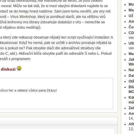
e by snad neexistovaly. Ale všeobecně se věřilo, že jsou celkem
Mo
nesral. Může se tak stát, že si mezi starými disketami najdete tu se
Ma
rbež se do Amigy hned natáhne. Sám jsem tomu nevěřil, ale viry mě
Už 
nosti –
Virus Workshop
, který je poněkud starší, ale na většinu virů
Am
užívá knihovny xvs.library (obsahuje databázi s viry – nenechte se
Čes
d nějakou dobu nedělají).
CD3
 který zde odkazuji obsahuje nějaký ten script využívající instalátor. A
vi
ktualizovat
. Když ho nemá, pak se určitě v archívu povaluje nějaká ta
Ul
No a pokud ne? Pak obvykle stačí dle adresářové struktury vše
vi
 do C, atd.). Aktivační klíče obvykle patří do adresáře S nebo L. Pokud
Ma
dresáři s programem.
Jak
Wi
 diskuzi
Na
Dal
Ot
Bl
vůrce her a oddaný vůdce pana Zkázy!
MC
Kde
má
Zah
Am
14,
ARO
13,