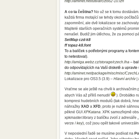
http://aminet.net/util/arc/zoo2-10.lzh
A co ta čeština?
No už se k tomu dostávám
každá firma motající se tehdy okolo počítačů 
zapomnění, ale dvě lokalizace se zachovaly.
Majitelé starších operačních systémů promin
nenašel. Budiž jim útěchou, že za pomoci pá
SetMap czd-k8
ff topaz-k8.font
To a balíček s potřebnými programy a fontem
to netestoval).
http://amiga.webz.cz/storage/czech.lha
– bal
do odpovídajících na Vaší disketě a upravte
http://aminet.net/package/misc/misc/Czech
Lokalizace pro OS3.5 (3.9) –
Hlavní archív
|
Vraťme se ale ještě na chvíli k archivačním 
abych Vás až příliš nenudil
). Drobátko n
kompresi hudebních modulů (tak dobrá, hne
náhražky
XAD
a
XFD
, proto je nutné sáhn
pěkné GUI
XPKatana
. XPK samozřejmě obsah
xpkmaster.library z balíčku zvolí z adresáře 
verze /
key
), což jsou opět takové univerzál
V neposlední řadě se musíme podívat na
Po