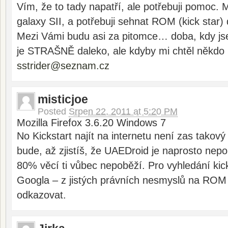
Vím, že to tady napatří, ale potřebuji pomoc
galaxy SII, a potřebuji sehnat ROM (kick star)
Mezi Vámi budu asi za pitomce… doba, kdy 
je STRAŠNĚ daleko, ale kdyby mi chtěl někdo
sstrider@seznam.cz
misticjoe
Posted
Srpen 22, 2011 at 5:20 PM
Mozilla Firefox 3.6.20 Windows 7
No Kickstart najít na internetu není zas takový
bude, až zjistíš, že UAEDroid je naprosto nepo
80% věcí ti vůbec nepoběží. Pro vyhledání kic
Googla – z jistých právních nesmyslů na RO
odkazovat.