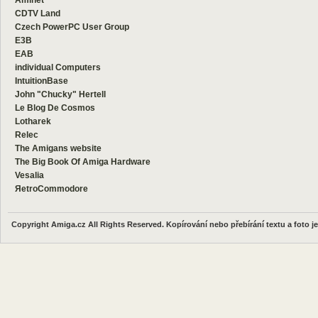
Aminet
CDTV Land
Czech PowerPC User Group
E3B
EAB
individual Computers
IntuitionBase
John "Chucky" Hertell
Le Blog De Cosmos
Lotharek
Relec
The Amigans website
The Big Book Of Amiga Hardware
Vesalia
ЯetroCommodore
Copyright Amiga.cz All Rights Reserved. Kopírování nebo přebírání textu a foto