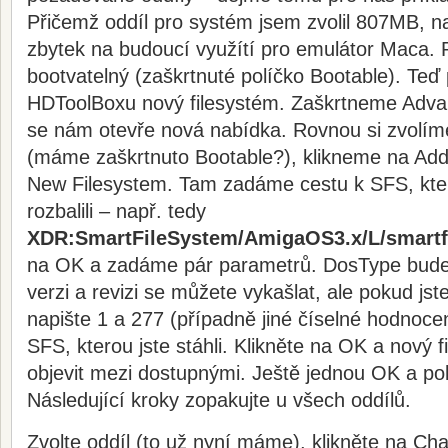
Přičemž oddíl pro systém jsem zvolil 807MB, n
zbytek na budoucí využítí pro emulátor Maca. P
bootvatelný (zaškrtnuté políčko Bootable). Teď
HDToolBoxu nový filesystém. Zaškrtneme Adva
se nám otevře nová nabídka. Rovnou si zvolíme
(máme zaškrtnuto Bootable?), klikneme na Ad
New Filesystem. Tam zadáme cestu k SFS, kter
rozbalili – např. tedy
XDR:SmartFileSystem/AmigaOS3.x/L/smartf
na OK a zadáme pár parametrů. DosType bud
verzi a revizi se můžete vykašlat, ale pokud jst
napište 1 a 277 (případně jiné číselné hodnoce
SFS, kterou jste stáhli. Klikněte na OK a nový 
objevit mezi dostupnými. Ještě jednou OK a p
Následující kroky zopakujte u všech oddílů.
Zvolte oddíl (to už nyní máme), klikněte na Ch