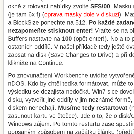
okně z rolovací nabídky zvolte
SFS\00
. Masku 
(je tam 6x f) (
oprava masky dole v diskuzi
), Ma
a BlockSize ponechte na 512.
Po každé zadan
nezapomeňte stisknout enter!
Vraťte se na o
Buffers nastavte na
100
(opět enter!). No a to
ostatních oddílů. V našel příkladě tedy ještě d
zapsat na disk (Save Changes to Drive) a při d
klikněte na Continue.
Po znovunačtení Workbenche uvidíte vytvořen
nDOS. Kdo by chtěl teďka formátovat, může to 
výsledku se dozajista nedočká. Win7 sice dovol
disku, vytvořit jiné oddíly v jim neznámé formě,
diskem nenechají.
Musíme tedy restartovat
(n
zasunout kartu ve čtečce). Jde o to, že o disk/
Windows zájem. Po tomto restartu zase spus
popsaným způsobem na začátku článku (před