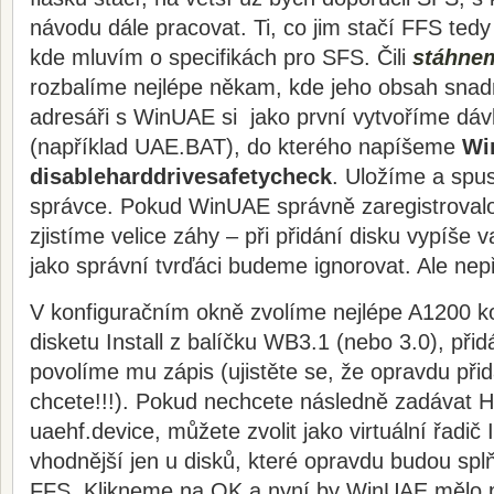
návodu dále pracovat. Ti, co jim stačí FFS ted
kde mluvím o specifikách pro SFS. Čili
stáhnem
rozbalíme nejlépe někam, kde jeho obsah sna
adresáři s WinUAE si jako první vytvoříme dá
(například UAE.BAT), do kterého napíšeme
Wi
disableharddrivesafetycheck
. Uložíme a spu
správce. Pokud WinUAE správně zaregistroval
zjistíme velice záhy – při přidání disku vypíše 
jako správní tvrďáci budeme ignorovat. Ale ne
V konfiguračním okně zvolíme nejlépe A1200 ko
disketu Install z balíčku WB3.1 (nebo 3.0), při
povolíme mu zápis (ujistěte se, že opravdu přid
chcete!!!). Pokud nechcete následně zadávat 
uaehf.device, můžete zvolit jako virtuální řadič 
vhodnější jen u disků, které opravdu budou splňo
FFS. Klikneme na OK a nyní by WinUAE mělo p