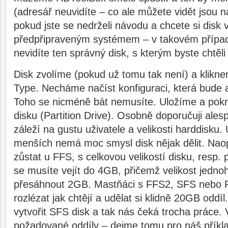
(adresář neuvidíte – co ale můžete vidět jsou 
pokud jste se nedrželi návodu a chcete si disk 
předpřipraveným systémem – v takovém přípa
nevidíte ten správný disk, s kterým byste chtěli
Disk zvolíme (pokud už tomu tak není) a klik
Type. Necháme načíst konfiguraci, která bude a
Toho se nicméně bát nemusíte. Uložíme a pokr
disku (Partition Drive). Osobně doporučuji alesp
záleží na gustu uživatele a velikosti harddisku
menších nemá moc smysl disk nějak dělit. Nao
zůstat u FFS, s celkovou velikostí disku, resp. 
se musíte vejít do 4GB, přičemž velikost jedno
přesáhnout 2GB. Mastňáci s FFS2, SFS nebo
rozlézat jak chtějí a udělat si klidně 20GB odd
vytvořit SFS disk a tak nás čeká trocha práce. 
požadované oddíly – dejme tomu pro náš přík