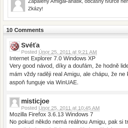
Zapálený AmigaFanatik, občasný tvůrce he
Zkázy!
10 Comments
Svéťa
Posted
Únor 25, 2011 at 9:21 AM
Internet Explorer 7.0 Windows XP
Very good návod, díky a doufám, že hodně li
mám vždy raději real Amigu, ale chápu, že ne 
aspoň funguje via WinUAE.
misticjoe
Posted
Únor 25, 2011 at 10:45 AM
Mozilla Firefox 3.6.13 Windows 7
No pokud někdo nemá reálnou Amigu, pak si tr