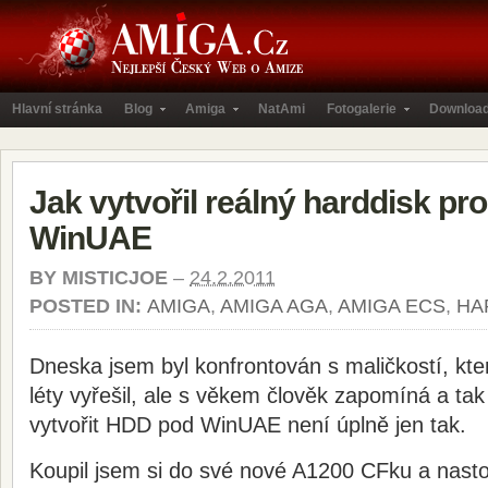
Hlavní stránka
Blog
Amiga
NatAmi
Fotogalerie
Downloa
Jak vytvořil reálný harddisk pr
WinUAE
BY
MISTICJOE
–
24.2.2011
POSTED IN:
AMIGA
,
AMIGA AGA
,
AMIGA ECS
,
HA
Dneska jsem byl konfrontován s maličkostí, kte
léty vyřešil, ale s věkem člověk zapomíná a tak
vytvořit HDD pod WinUAE není úplně jen tak.
Koupil jsem si do své nové A1200 CFku a nasto