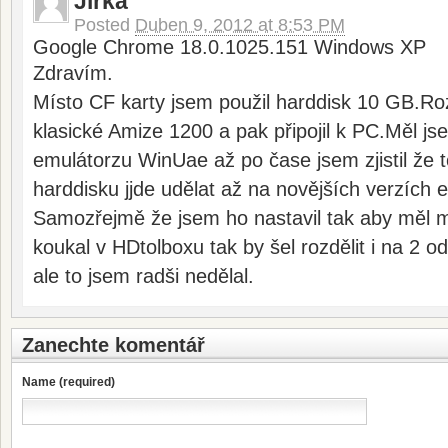
Jirka
Posted
Duben 9, 2012 at 8:53 PM
Google Chrome 18.0.1025.151 Windows XP
Zdravím.
Místo CF karty jsem použil harddisk 10 GB.Roz
klasické Amize 1200 a pak připojil k PC.Měl jsem
emulátorzu WinUae až po čase jsem zjistil že t
harddisku jjde udělat až na novějších verzích 
Samozřejmě že jsem ho nastavil tak aby měl m
koukal v HDtolboxu tak by šel rozdělit i na 2 
ale to jsem radši nedělal.
Zanechte komentář
Name (required)