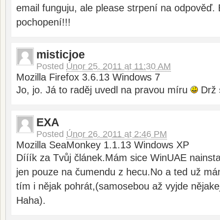
email funguju, ale please strpení na odpověď. 
pochopení!!!
misticjoe
Posted
Únor 25, 2011 at 11:30 AM
Mozilla Firefox 3.6.13 Windows 7
Jo, jo. Já to raděj uvedl na pravou míru
Drž 
EXA
Posted
Únor 26, 2011 at 2:46 PM
Mozilla SeaMonkey 1.1.13 Windows XP
Dííík za Tvůj článek.Mám sice WinUAE nainst
jen pouze na čumendu z hecu.No a ted už má
tím i nějak pohrát,(samosebou až vyjde nějak
Haha).