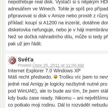
nepotřebuje real disk. Vystačí si s nějakým H
adresářem ve Winech. Tohle je spíš pro případ,
připravovat si disk v Amize nebo prostě z rů
příklad: koupí si A1200 na inzerát, dotáhne dom
disketovka nefunguje, nebo je v háji membrána
Než se dočká náhradního dílu, může si tedy p
pak už jen řádit.
Svéťa
Posted
Únor 25, 2011 at 11:00 AM
Internet Explorer 7.0 Windows XP
Máš recht předsedo.
Trošku víc jsem to nevys
jedné real Amigy je logicky nezbytně nutné pro 
pod WinUAE), ale to bude asi tím, že jsem stá
kdy budu zase ready. Nikomu – ani největšímu 
co potkalo moji rodinu. Dál to rozvádět nebudu