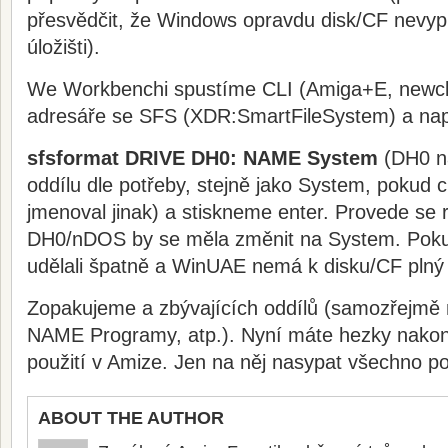
přesvědčit, že Windows opravdu disk/CF nevyp
úložišti).
We Workbenchi spustíme CLI (Amiga+E, newcli
adresáře se SFS (XDR:SmartFileSystem) a na
sfsformat DRIVE DH0: NAME System
(DH0 n
oddílu dle potřeby, stejně jako System, pokud 
jmenoval jinak) a stiskneme enter. Provede se 
DH0/nDOS by se měla změnit na System. Pokud
udělali špatně a WinUAE nemá k disku/CF plný 
Zopakujeme a zbývajících oddílů (samozřejmě
NAME Programy, atp.). Nyní máte hezky nakonf
použití v Amize. Jen na něj nasypat všechno 
ABOUT THE AUTHOR