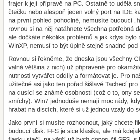
frajer k její přípravě na PC. Ostatně to udělá 
čtečku nebo alespoň jeden volný port na IDE ka
na první pohled pohodlné, nemusíte budoucí „h
rovnou si na něj natáhnete všechna potřebná d
ale dočkáte několika problémů a jak kdysi byl
WinXP, nemusí to být úplně stejně snadné pod
Rovnou si řekněme, že dneska jsou všechny C
valná většina z nich) už připravené pro okamžit
nutnosti vytvářet oddíly a formátovat je. Pro naš
užitečné asi jako ten pořad šišlavé Tachecí pro t
na dusící se známé osobnosti (což o to, ony se
smíchy). Win7 jednoduše nemají moc rády, kdy
hrabat na discích, které si už jednou vzaly do 
Jako první si musíte rozhodnout, jaký chcete fi
budoucí disk. FFS je sice klasika, ale má kde
flasku stačí, na větší už bych doporučil SFS, 