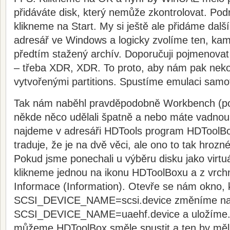
přidáváte disk, který nemůže zkontrolovat. Pod
klikneme na Start. My si ještě ale přidáme další
adresář ve Windows a logicky zvolíme ten, kam j
předtím stažený archív. Doporučuji pojmenovat
– třeba XDR, XDR. To proto, aby nám pak neko
vytvořenými partitions. Spustíme emulaci sa
Tak nám naběhl pravděpodobně Workbench (pok
někde něco udělali špatně a nebo máte vadnou 
najdeme v adresáři HDTools program HDToolB
traduje, že je na dvě věci, ale ono to tak hrozn
Pokud jsme ponechali u výběru disku jako virtu
klikneme jednou na ikonu HDToolBoxu a z vrc
Informace (Information). Otevře se nám okno,
SCSI_DEVICE_NAME=scsi.device změníme n
SCSI_DEVICE_NAME=uaehf.device a uložíme. 
můžeme HDToolBox směle spustit a ten by měl 