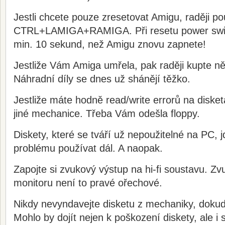
Jestli chcete pouze zresetovat Amigu, raději po
CTRL+LAMIGA+RAMIGA. Při resetu power swit
min. 10 sekund, než Amigu znovu zapnete!
Jestliže Vám Amiga umřela, pak raději kupte n
Náhradní díly se dnes už shánějí těžko.
Jestliže máte hodně read/write errorů na disket
jiné mechanice. Třeba Vám odešla floppy.
Diskety, které se tváří už nepoužitelné na PC,
problému používat dál. A naopak.
Zapojte si zvukový výstup na hi-fi soustavu. Zv
monitoru není to pravé ořechové.
Nikdy nevyndavejte disketu z mechaniky, dokud 
Mohlo by dojít nejen k poškození diskety, ale 