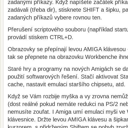
zadanými příkazy. Když napíšete začátek příkazu
zadávali (třeba dir), stisknete SHIFT a šipku, pa
zadaných příkazů vybere rovnou ten.
Přerušení scriptového souboru (například star
provádí stiskem CTRL+D.
Obrazovky se přepínají levou AMIGA klávesou 
tak se přepnete na obrazovku Workbenche ihn
Staré hry a programy na nových Amigách se daj
použití softwarových řešení. Stačí aktivovat S
cache, nastavit emulaci staršího chipsetu, atd.
Když se Vám rozbije myška a vy zrovna nemůž
(dost reálné pokud nemáte redukci na PS/2 n
nemusíte zoufat. I Amiga umí emulaci myši v
klávesnice. Držte levou AMIGA klávesu a šipka
kurzorem, s přidrženým Shiftem se pohyb zrychl