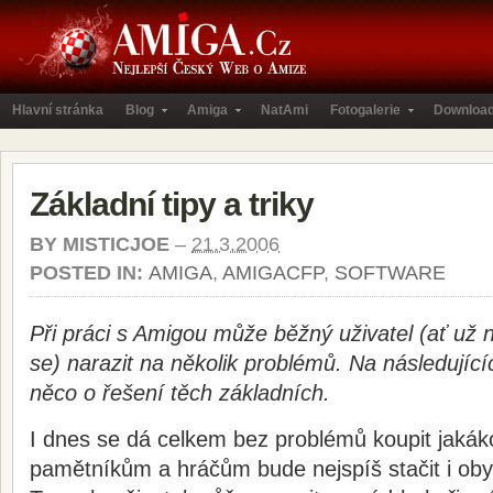
Hlavní stránka
Blog
Amiga
NatAmi
Fotogalerie
Downloa
Základní tipy a triky
BY
MISTICJOE
–
21.3.2006
POSTED IN:
AMIGA
,
AMIGACFP
,
SOFTWARE
Při práci s Amigou může běžný uživatel (ať už 
se) narazit na několik problémů. Na následujíc
něco o řešení těch základních.
I dnes se dá celkem bez problémů koupit jaká
pamětníkům a hráčům bude nejspíš stačit i oby