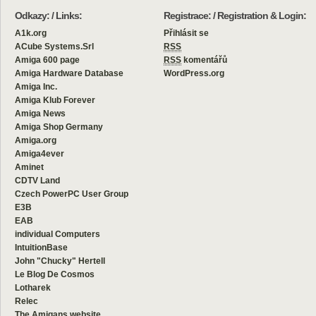
Odkazy: / Links:
Registrace: / Registration & Login:
A1k.org
Přihlásit se
ACube Systems.Srl
RSS
Amiga 600 page
RSS
komentářů
Amiga Hardware Database
WordPress.org
Amiga Inc.
Amiga Klub Forever
Amiga News
Amiga Shop Germany
Amiga.org
Amiga4ever
Aminet
CDTV Land
Czech PowerPC User Group
E3B
EAB
individual Computers
IntuitionBase
John "Chucky" Hertell
Le Blog De Cosmos
Lotharek
Relec
The Amigans website