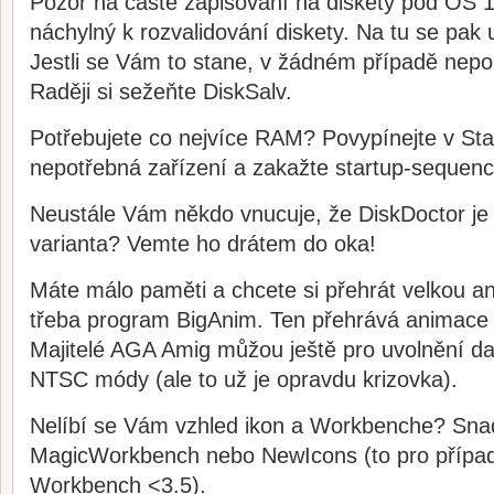
Pozor na časté zapisování na diskety pod OS 1
náchylný k rozvalidování diskety. Na tu se pak 
Jestli se Vám to stane, v žádném případě nepo
Raději si sežeňte DiskSalv.
Potřebujete co nejvíce RAM? Povypínejte v S
nepotřebná zařízení a zakažte startup-sequenc
Neustále Vám někdo vnucuje, že DiskDoctor je
varianta? Vemte ho drátem do oka!
Máte málo paměti a chcete si přehrát velkou a
třeba program BigAnim. Ten přehrává animace 
Majitelé AGA Amig můžou ještě pro uvolnění da
NTSC módy (ale to už je opravdu krizovka).
Nelíbí se Vám vzhled ikon a Workbenche? Snadn
MagicWorkbench nebo NewIcons (to pro případ,
Workbench <3.5).