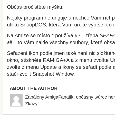
Občas pročistěte myšku.
Nějaký program nefunguje a nechce Vám říct p
utilitu SnoopDOS, která Vám určitě vypíše, co 
Na Amize se místo * používá #? – třeba
SEARC
all
– to Vám najde všechny soubory, které obsah
Seřazení ikon podle jmen také není nic složité
okno, stiskněte RAMIGA+A a z menu zvolíte 
zvolte z menu Update a ikony se seřadí podle 
stačí zvolit Snapshot Window.
ABOUT THE AUTHOR
Zapálený AmigaFanatik, občasný tvůrce he
Zkázy!