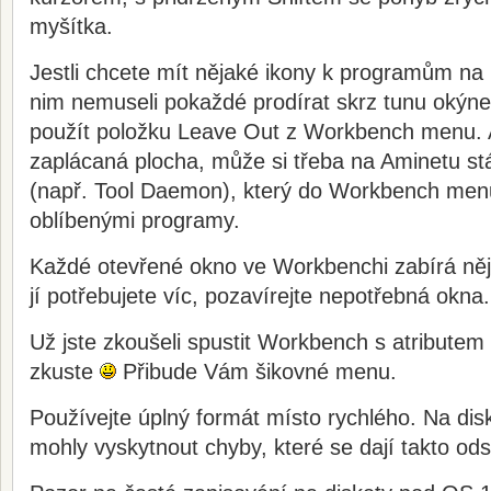
myšítka.
Jestli chcete mít nějaké ikony k programům na 
nim nemuseli pokaždé prodírat skrz tunu okýnek
použít položku Leave Out z Workbench menu. 
zaplácaná plocha, může si třeba na Aminetu s
(např. Tool Daemon), který do Workbench menu
oblíbenými programy.
Každé otevřené okno ve Workbenchi zabírá něja
jí potřebujete víc, pozavírejte nepotřebná okna.
Už jste zkoušeli spustit Workbench s atributem
zkuste
Přibude Vám šikovné menu.
Používejte úplný formát místo rychlého. Na dis
mohly vyskytnout chyby, které se dají takto odst