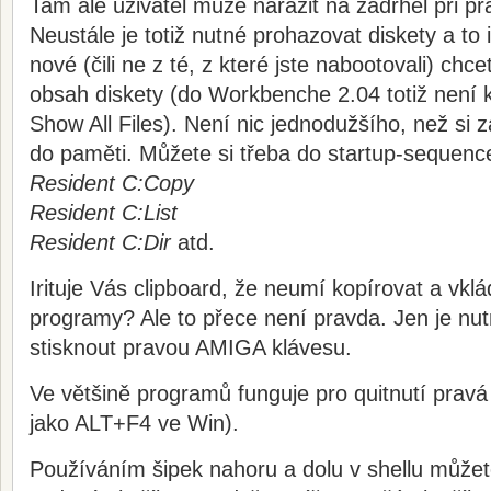
Tam ale uživatel může narazit na zádrhel při p
Neustále je totiž nutné prohazovat diskety a to i
nové (čili ne z té, z které jste nabootovali) chce
obsah diskety (do Workbenche 2.04 totiž není k
Show All Files). Není nic jednodužšího, než si 
do paměti. Můžete si třeba do startup-sequence
Resident C:Copy
Resident C:List
Resident C:Dir
atd.
Irituje Vás clipboard, že neumí kopírovat a vklá
programy? Ale to přece není pravda. Jen je n
stisknout pravou AMIGA klávesu.
Ve většině programů funguje pro quitnutí pra
jako ALT+F4 ve Win).
Používáním šipek nahoru a dolu v shellu můžete 